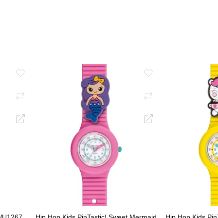
ΑΛΆΘΙ
ΠΡΟΣΘΉΚΗ ΣΤΟ ΚΑΛΆΘΙ
ΠΡΟΣΘΉΚ
WU1267
Hip Hop Kids PinTastic! Sweet Mermaid
Hip Hop Kids Pin