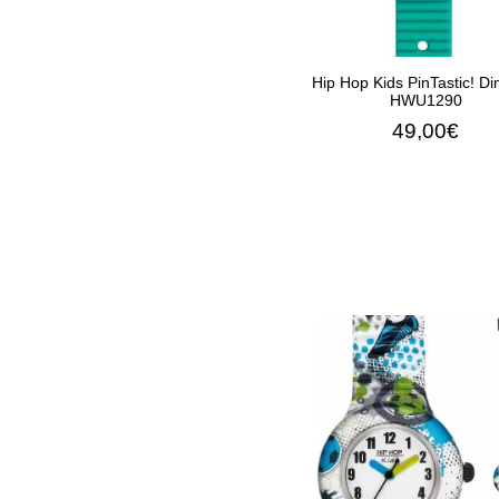
Hip Hop Kids PinTastic! Di
HWU1290
49,00€
ΠΡΟΣΘΉΚΗ ΣΤΟ Κ