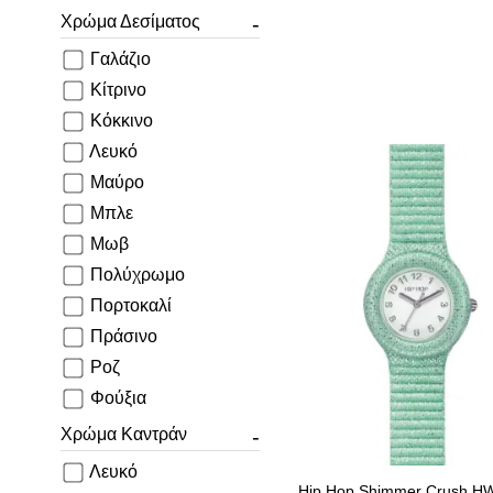
Χρώμα Δεσίματος
Γαλάζιο
Κίτρινο
Κόκκινο
Λευκό
Μαύρο
Μπλε
Μωβ
ΠΡΟΣΘΉΚΗ ΣΤΟ Κ
Πολύχρωμο
Πορτοκαλί
Πράσινο
Ροζ
Φούξια
Χρώμα Καντράν
Λευκό
Hip Hop Shimmer Crush H