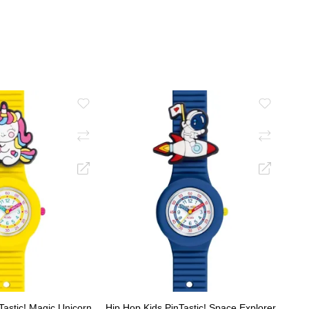
Η ΣΤΟ ΚΑΛΆΘΙ
ΠΡΟΣΘΉΚΗ ΣΤΟ ΚΑΛΆΘΙ
Tastic! Magic Unicorn
Hip Hop Kids PinTastic! Space Explorer