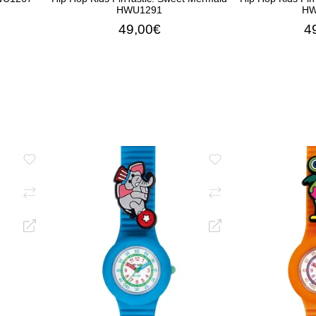
HWU1291
HW
49,00€
4
ΑΛΆΘΙ
ΠΡΟΣΘΉΚΗ ΣΤΟ ΚΑΛΆΘΙ
ΠΡΟΣΘΉΚ