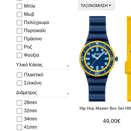
ΤΑΞΙΝΌΜΗΣΗ
Μπλε
Μωβ
Πολύχρωμο
Πορτοκαλί
Πράσινο
Ροζ
Φούξια
Υλικό Κάσας
Πλαστικό
Σιλικόνη
Διάμετρος
28mm
Hip Hop Master Box Set 
32mm
34mm
49,00€
41mm