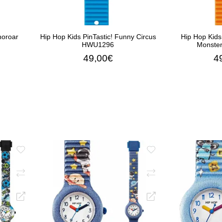
noroar
Hip Hop Kids PinTastic! Funny Circus
Hip Hop Kids
HWU1296
Monste
49,00€
4
ΑΛΆΘΙ
ΠΡΟΣΘΉΚΗ ΣΤΟ ΚΑΛΆΘΙ
ΠΡΟΣΘΉΚ