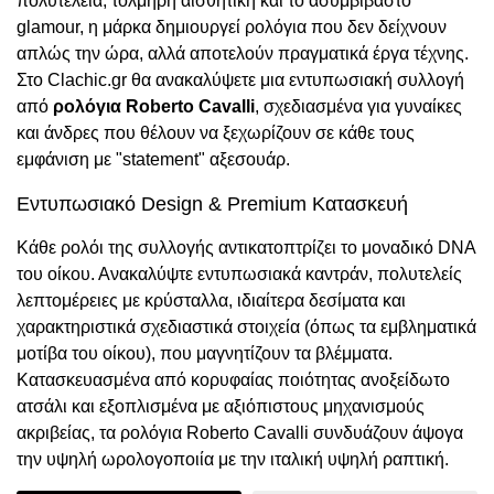
πολυτέλεια, τολμηρή αισθητική και το ασυμβίβαστο
glamour, η μάρκα δημιουργεί ρολόγια που δεν δείχνουν
απλώς την ώρα, αλλά αποτελούν πραγματικά έργα τέχνης.
Στο Clachic.gr θα ανακαλύψετε μια εντυπωσιακή συλλογή
από
ρολόγια Roberto Cavalli
, σχεδιασμένα για γυναίκες
και άνδρες που θέλουν να ξεχωρίζουν σε κάθε τους
εμφάνιση με "statement" αξεσουάρ.
Εντυπωσιακό Design & Premium Κατασκευή
Κάθε ρολόι της συλλογής αντικατοπτρίζει το μοναδικό DNA
του οίκου. Ανακαλύψτε εντυπωσιακά καντράν, πολυτελείς
λεπτομέρειες με κρύσταλλα, ιδιαίτερα δεσίματα και
χαρακτηριστικά σχεδιαστικά στοιχεία (όπως τα εμβληματικά
μοτίβα του οίκου), που μαγνητίζουν τα βλέμματα.
Κατασκευασμένα από κορυφαίας ποιότητας ανοξείδωτο
ατσάλι και εξοπλισμένα με αξιόπιστους μηχανισμούς
ακριβείας, τα ρολόγια Roberto Cavalli συνδυάζουν άψογα
την υψηλή ωρολογοποιία με την ιταλική υψηλή ραπτική.