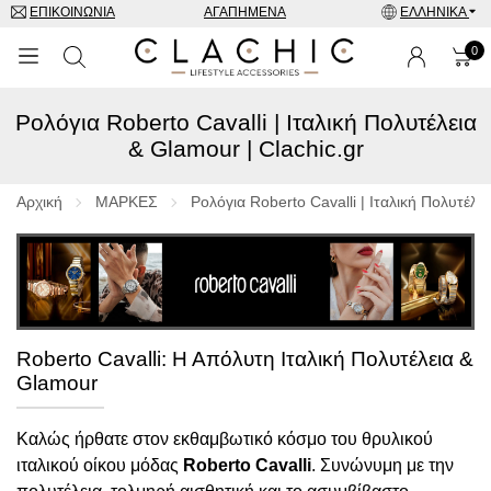
ΕΠΙΚΟΙΝΩΝΊΑ
ΑΓΑΠΗΜΈΝΑ
ΕΛΛΗΝΙΚΆ
0
Ρολόγια Roberto Cavalli | Ιταλική Πολυτέλεια
ΜΑΡΚΕΣ
& Glamour | Clachic.gr
ΡΟΛΌΓΙΑ
Αρχική
ΜΑΡΚΕΣ
Ρολόγια Roberto Cavalli | Ιταλική Πολυτέλει
ΚΟΣΜΉΜΑΤΑ
ΓΥΑΛΙΆ ΗΛΊΟΥ
ΑΞΕΣΟΥΑΡ
Roberto Cavalli: Η Απόλυτη Ιταλική Πολυτέλεια &
Glamour
SPECIAL OFFERS
Καλώς ήρθατε στον εκθαμβωτικό κόσμο του θρυλικού
ιταλικού οίκου μόδας
Roberto Cavalli
. Συνώνυμη με την