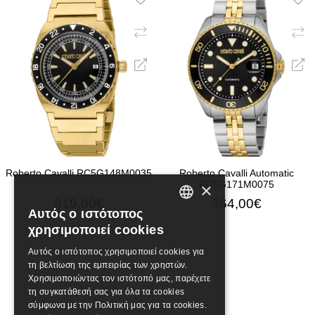
Roberto Cavalli RC5G148M0035
Roberto Cavalli Automatic
RC5G171M0075
×
319,00€
364,00€
Αυτός ο ιστότοπος
GREEK
χρησιμοποιεί cookies
ENGLISH
Αυτός ο ιστότοπος χρησιμοποιεί cookies για
τη βελτίωση της εμπειρίας των χρηστών.
Χρησιμοποιώντας τον ιστότοπό μας, παρέχετε
τη συγκατάθεσή σας για όλα τα cookies
σύμφωνα με την Πολιτική μας για τα cookies.