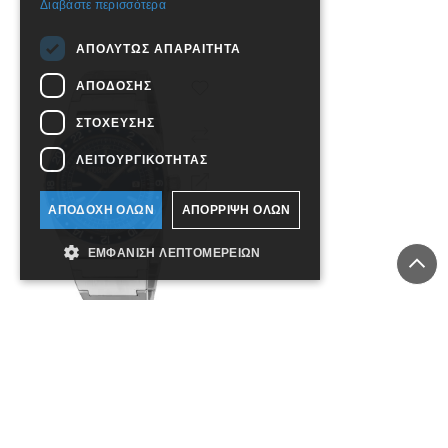
Διαβάστε περισσότερα
ΠΡΟΣΘΉΚΗ ΣΤΟ ΚΑΛΆΘΙ
ΠΡΟΣΘΉΚΗ ΣΤΟ ΚΑΛΆ
ΑΠΟΛΎΤΩΣ ΑΠΑΡΑΊΤΗΤΑ
ΑΠΌΔΟΣΗΣ
ΣΤΌΧΕΥΣΗΣ
ΛΕΙΤΟΥΡΓΙΚΌΤΗΤΑΣ
ΑΠΟΔΟΧΉ ΌΛΩΝ
ΑΠΌΡΡΙΨΗ ΌΛΩΝ
ΕΜΦΆΝΙΣΗ ΛΕΠΤΟΜΕΡΕΙΏΝ
Roberto Cavalli RC5G148M0025
319,00€