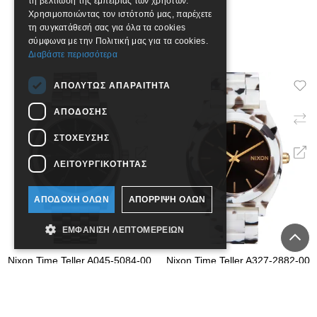
τη βελτίωση της εμπειρίας των χρηστών.
Χρησιμοποιώντας τον ιστότοπό μας, παρέχετε
τη συγκατάθεσή σας για όλα τα cookies
σύμφωνα με την Πολιτική μας για τα cookies.
Διαβάστε περισσότερα
ΑΠΟΛΎΤΩΣ ΑΠΑΡΑΊΤΗΤΑ
ΑΠΌΔΟΣΗΣ
ΣΤΌΧΕΥΣΗΣ
ΛΕΙΤΟΥΡΓΙΚΌΤΗΤΑΣ
ΑΠΟΔΟΧΉ ΌΛΩΝ
ΑΠΌΡΡΙΨΗ ΌΛΩΝ
ΕΜΦΆΝΙΣΗ ΛΕΠΤΟΜΕΡΕΙΏΝ
Nixon Time Teller A045-5084-00
Nixon Time Teller A327-2882-00
125,00€
135,00€