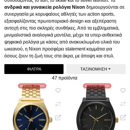
συνδυάζοντας το surf, το skate και το street fashion. Τα
ανδρικά και γυναικεία ρολόγια Nixon
δημιουργούνται σε
συνεργασία με κορυφαίους αθλητές των action sports,
εξασφαλίζοντας πρωτοποριακό design και αξεπέραστη
αντοχή στις πιο σκληρές συνθήκες. Από τα εμβληματικά,
μινιμαλιστικά αναλογικά μοντέλα, μέχρι τα υπερ-ανθεκτικά
ψηφιακά ρολόγια με κάσες από ανακυκλωμένα υλικά του
ωκεανού, η Nixon προσφέρει statement κομμάτια για
όσους ζουν τη ζωή τους στα άκρα, με άποψη και στυλ.
ΦΊΛΤΡΑ
ΤΑΞΙΝΌΜΗΣΗ
47 προϊόντα
SPECIAL OFFER
SPECIAL OFFER