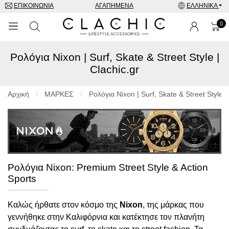
ΕΠΙΚΟΙΝΩΝΊΑ
ΑΓΑΠΗΜΈΝΑ
ΕΛΛΗΝΙΚΆ
0
Ρολόγια Nixon | Surf, Skate & Street Style |
ΜΑΡΚΕΣ
Clachic.gr
ΡΟΛΌΓΙΑ
Αρχική
ΜΑΡΚΕΣ
Ρολόγια Nixon | Surf, Skate & Street Style |
ΚΟΣΜΉΜΑΤΑ
ΓΥΑΛΙΆ ΗΛΊΟΥ
ΑΞΕΣΟΥΑΡ
Ρολόγια Nixon: Premium Street Style & Action
Sports
SPECIAL OFFERS
Καλώς ήρθατε στον κόσμο της
Nixon
, της μάρκας που
γεννήθηκε στην Καλιφόρνια και κατέκτησε τον πλανήτη