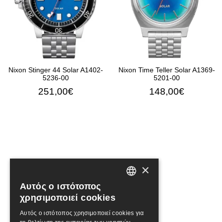
Nixon Stinger 44 Solar A1402-
Nixon Time Teller Solar A1369-
5236-00
5201-00
251,00€
148,00€
×
Αυτός ο ιστότοπος
GREEK
ΠΡΟΣΘΉΚΗ ΣΤΟ ΚΑΛΆΘΙ
ΠΡΟΣΘΉΚΗ ΣΤΟ ΚΑΛΆ
χρησιμοποιεί cookies
ENGLISH
Αυτός ο ιστότοπος χρησιμοποιεί cookies για