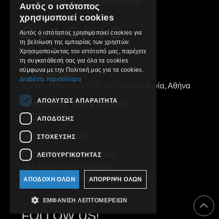
προστασίας προσωπικών δεδομένων
Αυτός ο ιστότοπος
GREEK
χρησιμοποιεί cookies
ENGLISH
Αυτός ο ιστότοπος χρησιμοποιεί cookies για
τη βελτίωση της εμπειρίας των χρηστών.
Χρησιμοποιώντας τον ιστότοπό μας, παρέχετε
τη συγκατάθεσή σας για όλα τα cookies
σύμφωνα με την Πολιτική μας για τα cookies.
ΔΙΕΥΘΥΝΣΗ:
Διαβάστε περισσότερα
Αλέκου Παναγούλη 2Α, 142 31 Νέα Ιωνία, Αθήνα
ΑΠΟΛΎΤΩΣ ΑΠΑΡΑΊΤΗΤΑ
ΑΡΙΘΜΟΣ ΤΗΛ. ΚΕΝΤΡΟΥ:
2102829000
ΑΠΌΔΟΣΗΣ
info@clachic.gr
ΣΤΌΧΕΥΣΗΣ
ΩΡΑΡΙΟ ΛΕΙΤΟΥΡΓΙΑΣ:
ΛΕΙΤΟΥΡΓΙΚΌΤΗΤΑΣ
(τηλ. κέντρο & κατάστημα):
Δευτέρα έως Παρασκευή, 10:00-18:00
ΑΠΟΔΟΧΉ ΌΛΩΝ
ΑΠΌΡΡΙΨΗ ΌΛΩΝ
ΕΜΦΆΝΙΣΗ ΛΕΠΤΟΜΕΡΕΙΏΝ
FOLLOW US!