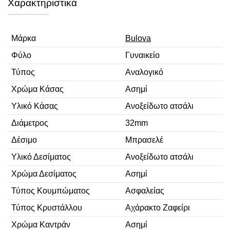
Χαρακτηριστικά
Μάρκα
Bulova
Φύλο
Γυναικείο
Τύπος
Αναλογικό
Χρώμα Κάσας
Ασημί
Υλικό Κάσας
Ανοξείδωτο ατσάλι
Διάμετρος
32mm
Δέσιμο
Μπρασελέ
Υλικό Δεσίματος
Ανοξείδωτο ατσάλι
Χρώμα Δεσίματος
Ασημί
Τύπος Κουμπώματος
Ασφαλείας
Τύπος Κρυστάλλου
Αχάρακτο Ζαφείρι
Χρώμα Καντράν
Ασημί