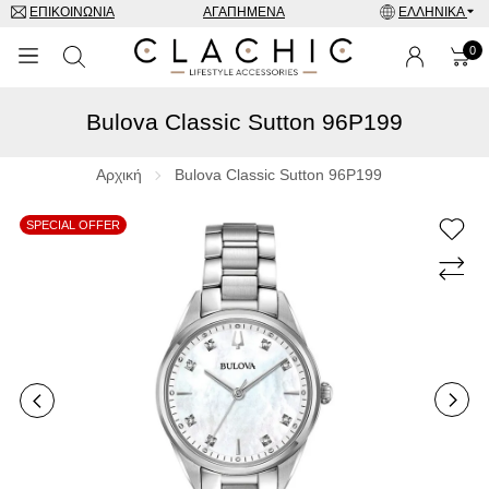
ΕΠΙΚΟΙΝΩΝΊΑ
ΑΓΑΠΗΜΈΝΑ
ΕΛΛΗΝΙΚΆ
0
Bulova Classic Sutton 96P199
ΜΑΡΚΕΣ
ΡΟΛΌΓΙΑ
Αρχική
Bulova Classic Sutton 96P199
ΚΟΣΜΉΜΑΤΑ
SPECIAL OFFER
ΓΥΑΛΙΆ ΗΛΊΟΥ
ΑΞΕΣΟΥΑΡ
SPECIAL OFFERS