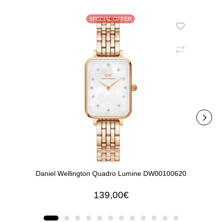
SPECIAL OFFER
Daniel Wellington Quadro Lumine DW00100620
Daniel
139,00€