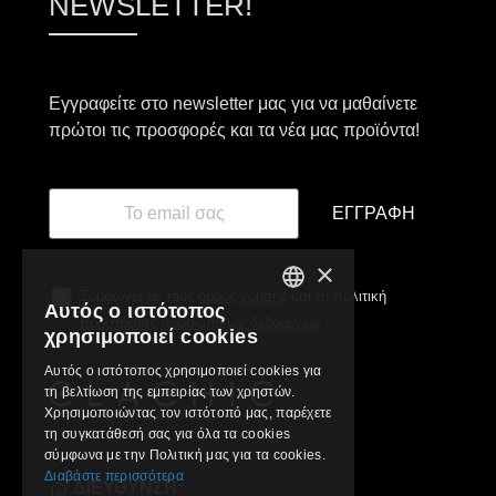
NEWSLETTER!
Εγγραφείτε στο newsletter μας για να μαθαίνετε
πρώτοι τις προσφορές και τα νέα μας προϊόντα!
ΕΓΓΡΑΦΉ
×
Συμφωνώ με τους
όρους χρήσης
και τη πολιτική
Αυτός ο ιστότοπος
GREEK
προστασίας προσωπικών δεδομένων
χρησιμοποιεί cookies
ENGLISH
Αυτός ο ιστότοπος χρησιμοποιεί cookies για
τη βελτίωση της εμπειρίας των χρηστών.
Χρησιμοποιώντας τον ιστότοπό μας, παρέχετε
τη συγκατάθεσή σας για όλα τα cookies
σύμφωνα με την Πολιτική μας για τα cookies.
Διαβάστε περισσότερα
ΔΙΕΥΘΥΝΣΗ: