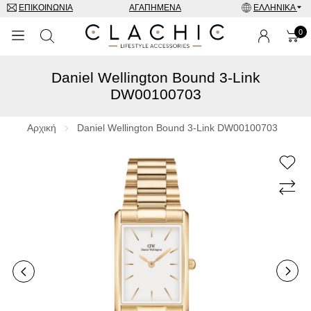
ΕΠΙΚΟΙΝΩΝΊΑ
ΑΓΑΠΗΜΈΝΑ
ΕΛΛΗΝΙΚΆ
0
Daniel Wellington Bound 3-Link
ΜΑΡΚΕΣ
DW00100703
ΡΟΛΌΓΙΑ
Αρχική
Daniel Wellington Bound 3-Link DW00100703
ΚΟΣΜΉΜΑΤΑ
ΓΥΑΛΙΆ ΗΛΊΟΥ
ΑΞΕΣΟΥΑΡ
SPECIAL OFFERS