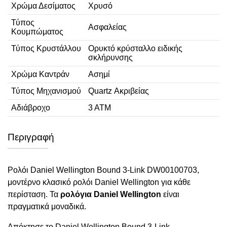
Χρώμα Δεσίματος
Χρυσό
Τύπος
Ασφαλείας
Κουμπώματος
Τύπος Κρυστάλλου
Ορυκτό κρύσταλλο ειδικής
σκλήρυνσης
Χρώμα Καντράν
Ασημί
Τύπος Μηχανισμού
Quartz Ακριβείας
Αδιάβροχο
3 ΑΤΜ
Περιγραφή
Ρολόι Daniel Wellington Bound 3-Link DW00100703,
μοντέρνο κλασικό ρολόι Daniel Wellington για κάθε
περίσταση. Τα
ρολόγια Daniel Wellington
είναι
πραγματικά μοναδικά.
Απόκτησε το Daniel Wellington Bound 3-Link