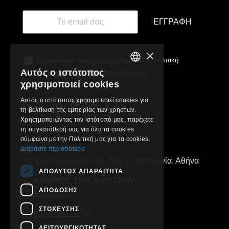
ΕΓΓΡΑΦΉ
×
Συμφωνώ με τους
όρους χρήσης
και τη πολιτική
Αυτός ο ιστότοπος
προστασίας προσωπικών δεδομένων
GREEK
χρησιμοποιεί cookies
ENGLISH
Αυτός ο ιστότοπος χρησιμοποιεί cookies για
τη βελτίωση της εμπειρίας των χρηστών.
Χρησιμοποιώντας τον ιστότοπό μας, παρέχετε
τη συγκατάθεσή σας για όλα τα cookies
σύμφωνα με την Πολιτική μας για τα cookies.
ΔΙΕΥΘΥΝΣΗ:
Διαβάστε περισσότερα
Αλέκου Παναγούλη 2Α, 142 31 Νέα Ιωνία, Αθήνα
ΑΠΟΛΎΤΩΣ ΑΠΑΡΑΊΤΗΤΑ
ΑΡΙΘΜΟΣ ΤΗΛ. ΚΕΝΤΡΟΥ:
ΑΠΌΔΟΣΗΣ
2102829000
ΣΤΌΧΕΥΣΗΣ
info@clachic.gr
ΛΕΙΤΟΥΡΓΙΚΌΤΗΤΑΣ