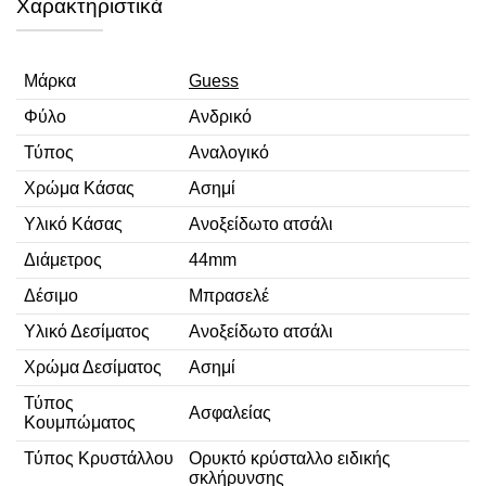
Χαρακτηριστικά
Μάρκα
Guess
Φύλο
Ανδρικό
Τύπος
Αναλογικό
Χρώμα Κάσας
Ασημί
Υλικό Κάσας
Ανοξείδωτο ατσάλι
Διάμετρος
44mm
Δέσιμο
Μπρασελέ
Υλικό Δεσίματος
Ανοξείδωτο ατσάλι
Χρώμα Δεσίματος
Ασημί
Τύπος
Ασφαλείας
Κουμπώματος
Τύπος Κρυστάλλου
Ορυκτό κρύσταλλο ειδικής
σκλήρυνσης