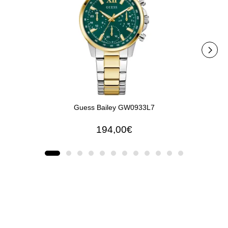
Guess Bailey GW0933L7
Gues
194,00€