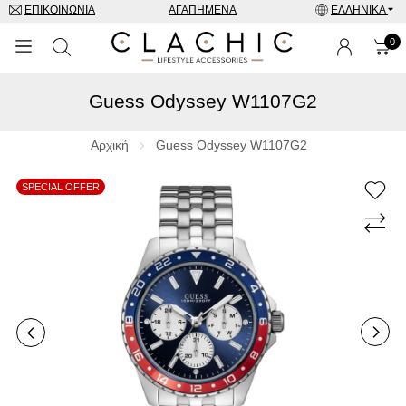
ΕΠΙΚΟΙΝΩΝΊΑ
ΑΓΑΠΗΜΈΝΑ
ΕΛΛΗΝΙΚΆ
0
Guess Odyssey W1107G2
ΜΑΡΚΕΣ
ΡΟΛΌΓΙΑ
Αρχική
Guess Odyssey W1107G2
ΚΟΣΜΉΜΑΤΑ
SPECIAL OFFER
ΓΥΑΛΙΆ ΗΛΊΟΥ
ΑΞΕΣΟΥΑΡ
SPECIAL OFFERS