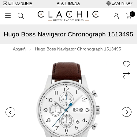
ΕΠΙΚΟΙΝΩΝΊΑ
ΑΓΑΠΗΜΈΝΑ
ΕΛΛΗΝΙΚΆ
0
Hugo Boss Navigator Chronograph 1513495
ΜΑΡΚΕΣ
ΡΟΛΌΓΙΑ
Αρχική
Hugo Boss Navigator Chronograph 1513495
ΚΟΣΜΉΜΑΤΑ
ΓΥΑΛΙΆ ΗΛΊΟΥ
ΑΞΕΣΟΥΑΡ
SPECIAL OFFERS