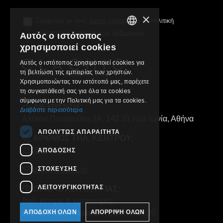
×
Συμφωνώ με τους
όρους χρήσης
και τη πολιτική
προστασίας προσωπικών δεδομένων
Αυτός ο ιστότοπος
GREEK
χρησιμοποιεί cookies
ENGLISH
Αυτός ο ιστότοπος χρησιμοποιεί cookies για
τη βελτίωση της εμπειρίας των χρηστών.
Χρησιμοποιώντας τον ιστότοπό μας, παρέχετε
τη συγκατάθεσή σας για όλα τα cookies
σύμφωνα με την Πολιτική μας για τα cookies.
ΔΙΕΥΘΥΝΣΗ:
Διαβάστε περισσότερα
Αλέκου Παναγούλη 2Α, 142 31 Νέα Ιωνία, Αθήνα
ΑΠΟΛΎΤΩΣ ΑΠΑΡΑΊΤΗΤΑ
ΑΡΙΘΜΟΣ ΤΗΛ. ΚΕΝΤΡΟΥ:
2102829000
ΑΠΌΔΟΣΗΣ
ΣΤΌΧΕΥΣΗΣ
info@clachic.gr
ΛΕΙΤΟΥΡΓΙΚΌΤΗΤΑΣ
ΩΡΑΡΙΟ ΛΕΙΤΟΥΡΓΙΑΣ:
(τηλ. κέντρο & κατάστημα):
ΑΠΟΔΟΧΉ ΌΛΩΝ
ΑΠΌΡΡΙΨΗ ΌΛΩΝ
Δευτέρα έως Παρασκευή, 10:00-18:00