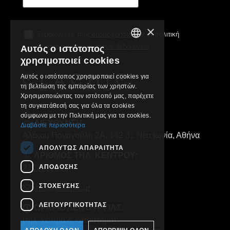
×
Συμφωνώ με τους
όρους χρήσης
και τη πολιτική
προστασίας προσωπικών δεδομένων
Αυτός ο ιστότοπος
GREEK
χρησιμοποιεί cookies
ENGLISH
Αυτός ο ιστότοπος χρησιμοποιεί cookies για
τη βελτίωση της εμπειρίας των χρηστών.
Χρησιμοποιώντας τον ιστότοπό μας, παρέχετε
τη συγκατάθεσή σας για όλα τα cookies
σύμφωνα με την Πολιτική μας για τα cookies.
ΔΙΕΥΘΥΝΣΗ:
Διαβάστε περισσότερα
Αλέκου Παναγούλη 2Α, 142 31 Νέα Ιωνία, Αθήνα
ΑΠΟΛΎΤΩΣ ΑΠΑΡΑΊΤΗΤΑ
ΑΡΙΘΜΟΣ ΤΗΛ. ΚΕΝΤΡΟΥ:
ΑΠΌΔΟΣΗΣ
2102829000
ΣΤΌΧΕΥΣΗΣ
info@clachic.gr
ΛΕΙΤΟΥΡΓΙΚΌΤΗΤΑΣ
ΩΡΑΡΙΟ ΛΕΙΤΟΥΡΓΙΑΣ:
(τηλ. κέντρο & κατάστημα):