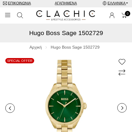
ΕΠΙΚΟΙΝΩΝΊΑ
ΑΓΑΠΗΜΈΝΑ
ΕΛΛΗΝΙΚΆ
0
Hugo Boss Sage 1502729
ΜΑΡΚΕΣ
ΡΟΛΌΓΙΑ
Αρχική
Hugo Boss Sage 1502729
ΚΟΣΜΉΜΑΤΑ
SPECIAL OFFER
ΓΥΑΛΙΆ ΗΛΊΟΥ
ΑΞΕΣΟΥΑΡ
SPECIAL OFFERS