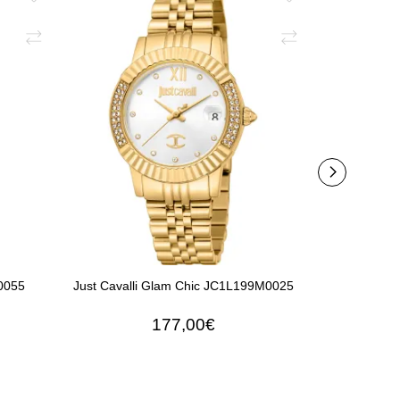
M0055
Just Cavalli Glam Chic JC1L199M0025
Just Caval
Hexa
177,00€