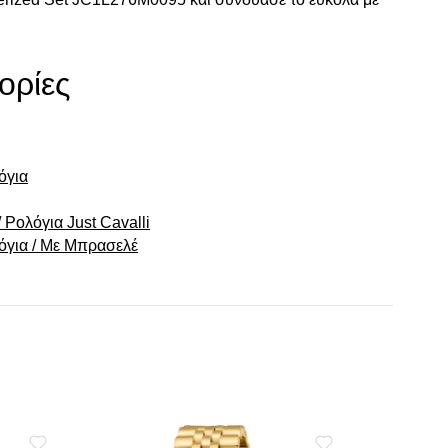
ορίες
όγια
 Ρολόγια Just Cavalli
λόγια / Με Μπρασελέ