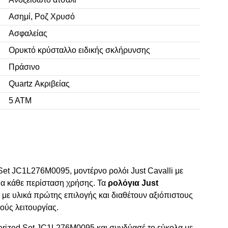
Ασημί, Ροζ Χρυσό
Ασφαλείας
Ορυκτό κρύσταλλο ειδικής σκλήρυνσης
Πράσινο
Quartz Ακριβείας
5 ΑΤΜ
 Set JC1L276M0095, μοντέρνο ρολόι Just Cavalli με
για κάθε περίσταση χρήσης. Τα
ρολόγια Just
 με υλικά πρώτης επιλογής και διαθέτουν αξιόπιστους
ύς λειτουργίας.
perized Set JC1L276M0095 και συνδύασέ το εύκολα με