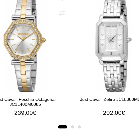
st Cavalli Foschia Octagonal
Just Cavalli Zefiro JC1L380
JC1L400M0085
239,00€
202,00€