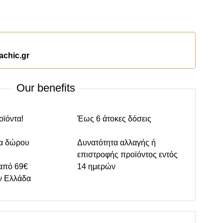
achic.gr
Our benefits
οϊόντα!
Έως 6 άτοκες δόσεις
α δώρου
Δυνατότητα αλλαγής ή
επιστροφής προϊόντος εντός
από 69€
14 ημερών
ν Ελλάδα