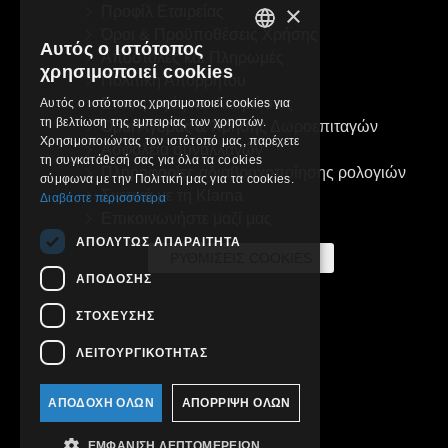
×
Προφίλ Εταιρείας
Όροι & Προϋποθέσεις Χρήσης
Αυτός ο ιστότοπος
Αποστολές και Πληρωμές
GREEK
χρησιμοποιεί cookies
Πολιτική Απορρήτου
ENGLISH
Επιστροφές και Ακυρώσεις
Αυτός ο ιστότοπος χρησιμοποιεί cookies για
τη βελτίωση της εμπειρίας των χρηστών.
Όροι Αγοράς & Χρήσης Δωροεπιταγών
Χρησιμοποιώντας τον ιστότοπό μας, παρέχετε
Ασφάλεια συναλλαγών
τη συγκατάθεσή σας για όλα τα cookies
Πληροφορίες αδιαβροχοποίησης ρολογιών
σύμφωνα με την Πολιτική μας για τα cookies.
Σχετικά με τη Klarna
Διαβάστε περισσότερα
Επικοινωνήστε μαζί μας
ΑΠΟΛΎΤΩΣ ΑΠΑΡΑΊΤΗΤΑ
ΡΥΘΜΊΣΕΙΣ COOKIES
ΑΠΌΔΟΣΗΣ
ΣΤΌΧΕΥΣΗΣ
ΛΕΙΤΟΥΡΓΙΚΌΤΗΤΑΣ
ΑΠΟΔΟΧΉ ΌΛΩΝ
ΑΠΌΡΡΙΨΗ ΌΛΩΝ
ΕΜΦΆΝΙΣΗ ΛΕΠΤΟΜΕΡΕΙΏΝ