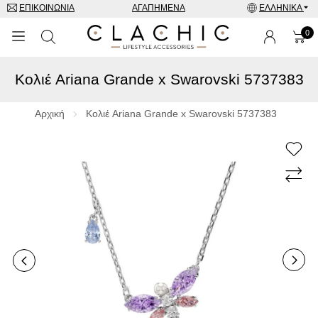
ΕΠΙΚΟΙΝΩΝΊΑ
ΑΓΑΠΗΜΈΝΑ
ΕΛΛΗΝΙΚΆ
0
Κολιέ Ariana Grande x Swarovski 5737383
ΜΑΡΚΕΣ
ΡΟΛΌΓΙΑ
Αρχική
Κολιέ Ariana Grande x Swarovski 5737383
ΚΟΣΜΉΜΑΤΑ
ΓΥΑΛΙΆ ΗΛΊΟΥ
ΑΞΕΣΟΥΑΡ
SPECIAL OFFERS