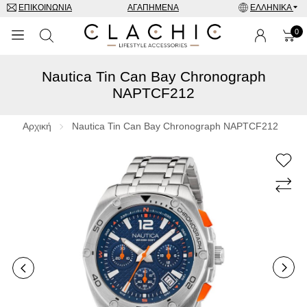
ΕΠΙΚΟΙΝΩΝΊΑ
ΑΓΑΠΗΜΈΝΑ
ΕΛΛΗΝΙΚΆ
0
Nautica Tin Can Bay Chronograph
ΜΑΡΚΕΣ
NAPTCF212
ΡΟΛΌΓΙΑ
Αρχική
Nautica Tin Can Bay Chronograph NAPTCF212
ΚΟΣΜΉΜΑΤΑ
ΓΥΑΛΙΆ ΗΛΊΟΥ
ΑΞΕΣΟΥΑΡ
SPECIAL OFFERS