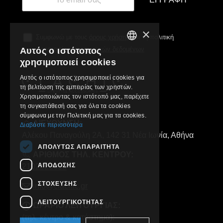
×
Συμφωνώ με τους
όρους χρήσης
και τη πολιτική
προστασίας προσωπικών δεδομένων
Αυτός ο ιστότοπος
GREEK
χρησιμοποιεί cookies
ENGLISH
Αυτός ο ιστότοπος χρησιμοποιεί cookies για
τη βελτίωση της εμπειρίας των χρηστών.
Χρησιμοποιώντας τον ιστότοπό μας, παρέχετε
τη συγκατάθεσή σας για όλα τα cookies
σύμφωνα με την Πολιτική μας για τα cookies.
ΔΙΕΥΘΥΝΣΗ:
Διαβάστε περισσότερα
Αλέκου Παναγούλη 2Α, 142 31 Νέα Ιωνία, Αθήνα
ΑΠΟΛΎΤΩΣ ΑΠΑΡΑΊΤΗΤΑ
ΑΡΙΘΜΟΣ ΤΗΛ. ΚΕΝΤΡΟΥ:
ΑΠΌΔΟΣΗΣ
2102829000
ΣΤΌΧΕΥΣΗΣ
info@clachic.gr
ΛΕΙΤΟΥΡΓΙΚΌΤΗΤΑΣ
ΩΡΑΡΙΟ ΛΕΙΤΟΥΡΓΙΑΣ:
(τηλ. κέντρο & κατάστημα):