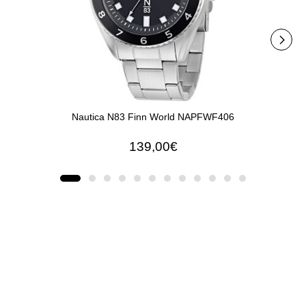
Nautica N83 Finn World NAPFWF406
Naut
139,00€