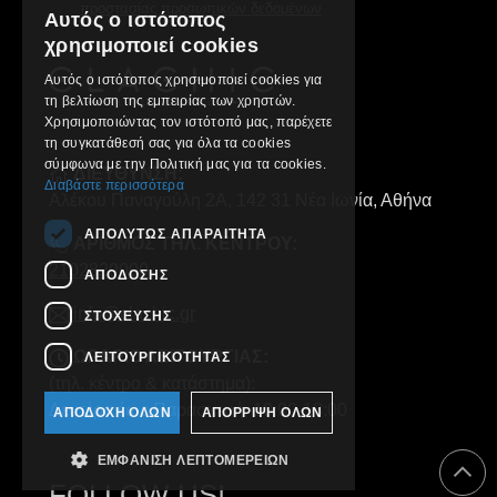
προστασίας προσωπικών δεδομένων
Αυτός ο ιστότοπος
GREEK
χρησιμοποιεί cookies
ENGLISH
Αυτός ο ιστότοπος χρησιμοποιεί cookies για
τη βελτίωση της εμπειρίας των χρηστών.
Χρησιμοποιώντας τον ιστότοπό μας, παρέχετε
τη συγκατάθεσή σας για όλα τα cookies
σύμφωνα με την Πολιτική μας για τα cookies.
ΔΙΕΥΘΥΝΣΗ:
Διαβάστε περισσότερα
Αλέκου Παναγούλη 2Α, 142 31 Νέα Ιωνία, Αθήνα
ΑΠΟΛΎΤΩΣ ΑΠΑΡΑΊΤΗΤΑ
ΑΡΙΘΜΟΣ ΤΗΛ. ΚΕΝΤΡΟΥ:
2102829000
ΑΠΌΔΟΣΗΣ
info@clachic.gr
ΣΤΌΧΕΥΣΗΣ
ΩΡΑΡΙΟ ΛΕΙΤΟΥΡΓΙΑΣ:
ΛΕΙΤΟΥΡΓΙΚΌΤΗΤΑΣ
(τηλ. κέντρο & κατάστημα):
Δευτέρα έως Παρασκευή, 10:00-18:00
ΑΠΟΔΟΧΉ ΌΛΩΝ
ΑΠΌΡΡΙΨΗ ΌΛΩΝ
ΕΜΦΆΝΙΣΗ ΛΕΠΤΟΜΕΡΕΙΏΝ
FOLLOW US!