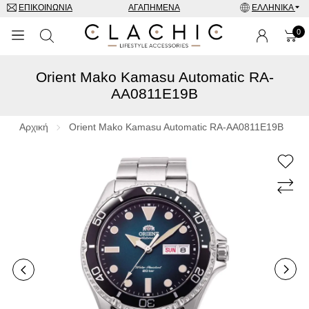
ΕΠΙΚΟΙΝΩΝΊΑ
ΑΓΑΠΗΜΈΝΑ
ΕΛΛΗΝΙΚΆ
0
Orient Mako Kamasu Automatic RA-
ΜΑΡΚΕΣ
AA0811E19B
ΡΟΛΌΓΙΑ
Αρχική
Orient Mako Kamasu Automatic RA-AA0811E19B
ΚΟΣΜΉΜΑΤΑ
ΓΥΑΛΙΆ ΗΛΊΟΥ
ΑΞΕΣΟΥΑΡ
SPECIAL OFFERS