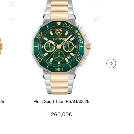
25
Plein Sport Titan PSAGA0625
Plein S
260,00€