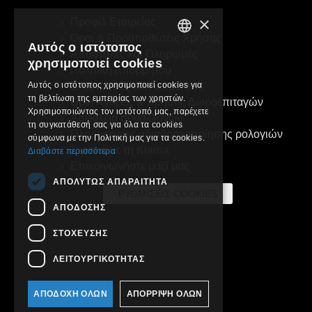
×
Προφίλ Εταιρείας
Όροι & Προϋποθέσεις Χρήσης
Αυτός ο ιστότοπος
GREEK
Αποστολές και Πληρωμές
χρησιμοποιεί cookies
Πολιτική Απορρήτου
ENGLISH
Αυτός ο ιστότοπος χρησιμοποιεί cookies για
Επιστροφές και Ακυρώσεις
τη βελτίωση της εμπειρίας των χρηστών.
Όροι Αγοράς & Χρήσης Δωροεπιταγών
Χρησιμοποιώντας τον ιστότοπό μας, παρέχετε
Ασφάλεια συναλλαγών
τη συγκατάθεσή σας για όλα τα cookies
Πληροφορίες αδιαβροχοποίησης ρολογιών
σύμφωνα με την Πολιτική μας για τα cookies.
Σχετικά με τη Klarna
Διαβάστε περισσότερα
Επικοινωνήστε μαζί μας
ΑΠΟΛΎΤΩΣ ΑΠΑΡΑΊΤΗΤΑ
ΡΥΘΜΊΣΕΙΣ COOKIES
ΑΠΌΔΟΣΗΣ
ΣΤΌΧΕΥΣΗΣ
ΛΕΙΤΟΥΡΓΙΚΌΤΗΤΑΣ
ΑΠΟΔΟΧΉ ΌΛΩΝ
ΑΠΌΡΡΙΨΗ ΌΛΩΝ