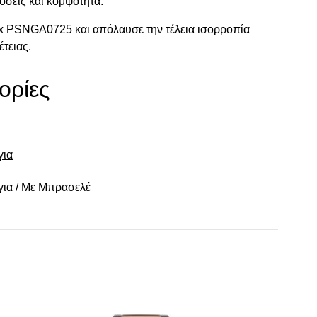
σεις και κομψότητα.
yx PSNGA0725 και απόλαυσε την τέλεια ισορροπία
έτειας.
ορίες
για
για / Με Μπρασελέ