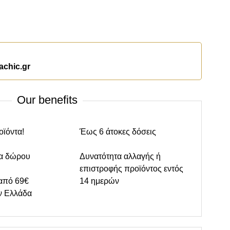
achic.gr
Our benefits
οϊόντα!
Έως 6 άτοκες δόσεις
α δώρου
Δυνατότητα αλλαγής ή
επιστροφής προϊόντος εντός
από 69€
14 ημερών
ν Ελλάδα