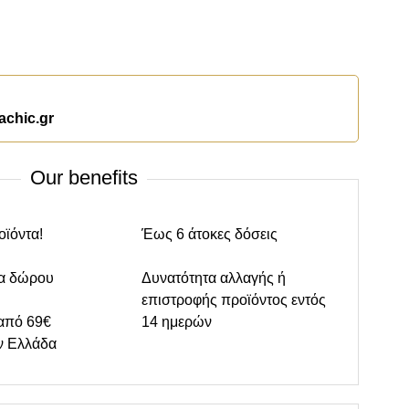
achic.gr
Our benefits
οϊόντα!
Έως 6 άτοκες δόσεις
α δώρου
Δυνατότητα αλλαγής ή
επιστροφής προϊόντος εντός
από 69€
14 ημερών
ν Ελλάδα