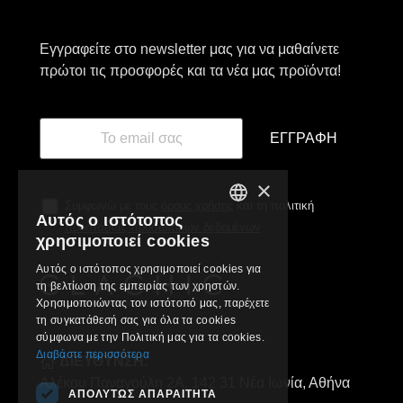
Εγγραφείτε στο newsletter μας για να μαθαίνετε
πρώτοι τις προσφορές και τα νέα μας προϊόντα!
ΕΓΓΡΑΦΉ
×
Συμφωνώ με τους
όρους χρήσης
και τη πολιτική
Αυτός ο ιστότοπος
GREEK
προστασίας προσωπικών δεδομένων
χρησιμοποιεί cookies
ENGLISH
Αυτός ο ιστότοπος χρησιμοποιεί cookies για
τη βελτίωση της εμπειρίας των χρηστών.
Χρησιμοποιώντας τον ιστότοπό μας, παρέχετε
τη συγκατάθεσή σας για όλα τα cookies
σύμφωνα με την Πολιτική μας για τα cookies.
Διαβάστε περισσότερα
ΔΙΕΥΘΥΝΣΗ:
Αλέκου Παναγούλη 2Α, 142 31 Νέα Ιωνία, Αθήνα
ΑΠΟΛΎΤΩΣ ΑΠΑΡΑΊΤΗΤΑ