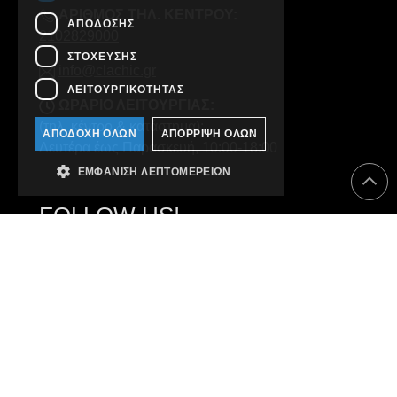
ΑΡΙΘΜΟΣ ΤΗΛ. ΚΕΝΤΡΟΥ:
ΑΠΌΔΟΣΗΣ
2102829000
ΣΤΌΧΕΥΣΗΣ
info@clachic.gr
ΛΕΙΤΟΥΡΓΙΚΌΤΗΤΑΣ
ΩΡΑΡΙΟ ΛΕΙΤΟΥΡΓΙΑΣ:
(τηλ. κέντρο & κατάστημα):
ΑΠΟΔΟΧΉ ΌΛΩΝ
ΑΠΌΡΡΙΨΗ ΌΛΩΝ
Δευτέρα έως Παρασκευή, 10:00-18:00
ΕΜΦΆΝΙΣΗ ΛΕΠΤΟΜΕΡΕΙΏΝ
FOLLOW US!