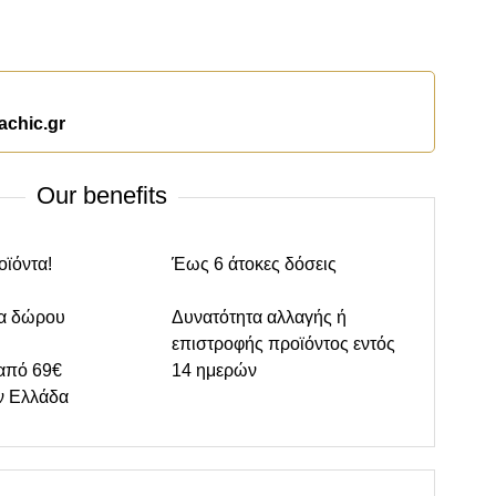
achic.gr
Our benefits
οϊόντα!
Έως 6 άτοκες δόσεις
α δώρου
Δυνατότητα αλλαγής ή
επιστροφής προϊόντος εντός
από 69€
14 ημερών
ν Ελλάδα