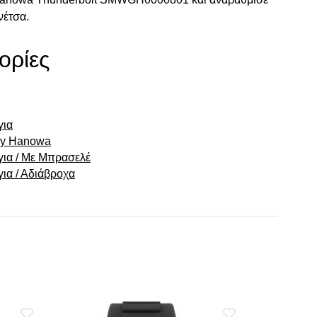
νέτσα.
ορίες
για
ry Hanowa
για / Με Μπρασελέ
για / Αδιάβροχα