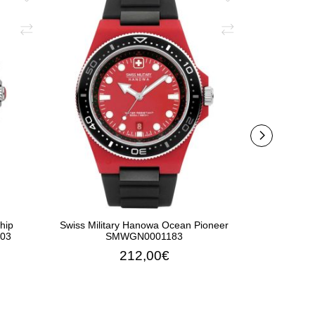
hip
Swiss Military Hanowa Ocean Pioneer
Swiss Milita
03
SMWGN0001183
S
212,00€