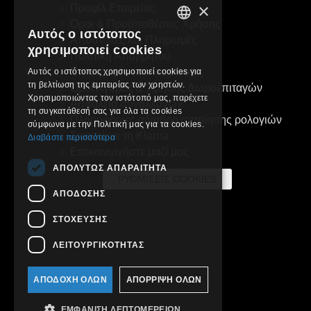
×
Προφίλ Εταιρείας
Όροι & Προϋποθέσεις Χρήσης
Αυτός ο ιστότοπος
Αποστολές και Πληρωμές
GREEK
χρησιμοποιεί cookies
Πολιτική Απορρήτου
ENGLISH
Επιστροφές και Ακυρώσεις
Αυτός ο ιστότοπος χρησιμοποιεί cookies για
τη βελτίωση της εμπειρίας των χρηστών.
Όροι Αγοράς & Χρήσης Δωροεπιταγών
Χρησιμοποιώντας τον ιστότοπό μας, παρέχετε
Ασφάλεια συναλλαγών
τη συγκατάθεσή σας για όλα τα cookies
Πληροφορίες αδιαβροχοποίησης ρολογιών
σύμφωνα με την Πολιτική μας για τα cookies.
Σχετικά με τη Klarna
Διαβάστε περισσότερα
Επικοινωνήστε μαζί μας
ΑΠΟΛΎΤΩΣ ΑΠΑΡΑΊΤΗΤΑ
ΡΥΘΜΊΣΕΙΣ COOKIES
ΑΠΌΔΟΣΗΣ
ΣΤΌΧΕΥΣΗΣ
ΛΕΙΤΟΥΡΓΙΚΌΤΗΤΑΣ
ΑΠΟΔΟΧΉ ΌΛΩΝ
ΑΠΌΡΡΙΨΗ ΌΛΩΝ
ΕΜΦΆΝΙΣΗ ΛΕΠΤΟΜΕΡΕΙΏΝ