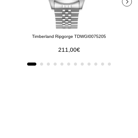
Timberland Ripgorge TDWGI0075205
Ti
211,00€
ΠΡΟΣΘΉΚΗ ΣΤΟ ΚΑΛΆΘΙ