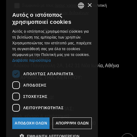
×
Συμφωνώ με τους
όρους χρήσης
και τη πολιτική
προστασίας προσωπικών δεδομένων
Αυτός ο ιστότοπος
GREEK
χρησιμοποιεί cookies
ENGLISH
Αυτός ο ιστότοπος χρησιμοποιεί cookies για
τη βελτίωση της εμπειρίας των χρηστών.
Χρησιμοποιώντας τον ιστότοπό μας, παρέχετε
τη συγκατάθεσή σας για όλα τα cookies
σύμφωνα με την Πολιτική μας για τα cookies.
ΔΙΕΥΘΥΝΣΗ:
Διαβάστε περισσότερα
Αλέκου Παναγούλη 2Α, 142 31 Νέα Ιωνία, Αθήνα
ΑΠΟΛΎΤΩΣ ΑΠΑΡΑΊΤΗΤΑ
ΑΡΙΘΜΟΣ ΤΗΛ. ΚΕΝΤΡΟΥ:
2102829000
ΑΠΌΔΟΣΗΣ
info@clachic.gr
ΣΤΌΧΕΥΣΗΣ
ΛΕΙΤΟΥΡΓΙΚΌΤΗΤΑΣ
ΩΡΑΡΙΟ ΛΕΙΤΟΥΡΓΙΑΣ:
(τηλ. κέντρο & κατάστημα):
Δευτέρα έως Παρασκευή, 10:00-18:00
ΑΠΟΔΟΧΉ ΌΛΩΝ
ΑΠΌΡΡΙΨΗ ΌΛΩΝ
ΕΜΦΆΝΙΣΗ ΛΕΠΤΟΜΕΡΕΙΏΝ