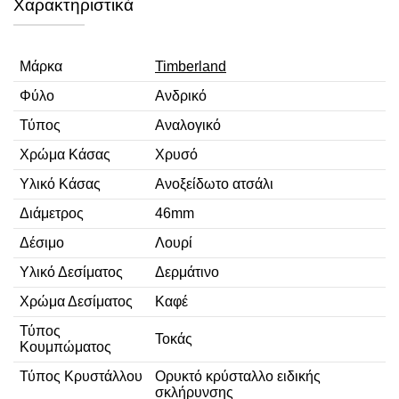
Χαρακτηριστικά
Μάρκα
Timberland
Φύλο
Ανδρικό
Τύπος
Αναλογικό
Χρώμα Κάσας
Χρυσό
Υλικό Κάσας
Ανοξείδωτο ατσάλι
Διάμετρος
46mm
Δέσιμο
Λουρί
Υλικό Δεσίματος
Δερμάτινο
Χρώμα Δεσίματος
Καφέ
Τύπος
Τοκάς
Κουμπώματος
Τύπος Κρυστάλλου
Ορυκτό κρύσταλλο ειδικής
σκλήρυνσης