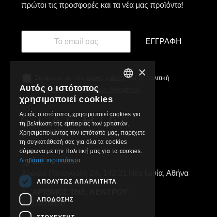
πρώτοι τις προσφορές και τα νέα μας προϊόντα!
ΕΓΓΡΑΦΉ
×
Συμφωνώ με τους
όρους χρήσης
και τη πολιτική
Αυτός ο ιστότοπος
προστασίας προσωπικών δεδομένων
GREEK
χρησιμοποιεί cookies
ENGLISH
Αυτός ο ιστότοπος χρησιμοποιεί cookies για
τη βελτίωση της εμπειρίας των χρηστών.
Χρησιμοποιώντας τον ιστότοπό μας, παρέχετε
τη συγκατάθεσή σας για όλα τα cookies
σύμφωνα με την Πολιτική μας για τα cookies.
Διαβάστε περισσότερα
ΔΙΕΥΘΥΝΣΗ:
Αλέκου Παναγούλη 2Α, 142 31 Νέα Ιωνία, Αθήνα
ΑΠΟΛΎΤΩΣ ΑΠΑΡΑΊΤΗΤΑ
ΑΡΙΘΜΟΣ ΤΗΛ. ΚΕΝΤΡΟΥ:
ΑΠΌΔΟΣΗΣ
2102829000