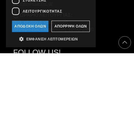
ΣΤΌΧΕΥΣΗΣ
info@clachic.gr
ΛΕΙΤΟΥΡΓΙΚΌΤΗΤΑΣ
ΩΡΑΡΙΟ ΛΕΙΤΟΥΡΓΙΑΣ:
(τηλ. κέντρο & κατάστημα):
ΑΠΟΔΟΧΉ ΌΛΩΝ
ΑΠΌΡΡΙΨΗ ΌΛΩΝ
Δευτέρα έως Παρασκευή, 10:00-18:00
ΕΜΦΆΝΙΣΗ ΛΕΠΤΟΜΕΡΕΙΏΝ
FOLLOW US!
© 2026 Clachic. All rights reserved.