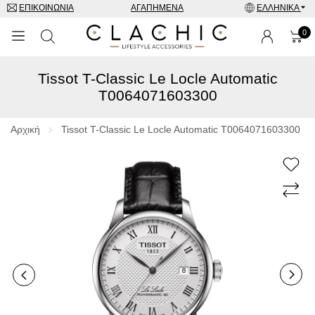
ΕΠΙΚΟΙΝΩΝΊΑ
ΑΓΑΠΗΜΈΝΑ
ΕΛΛΗΝΙΚΆ
0
Tissot T-Classic Le Locle Automatic
ΜΑΡΚΕΣ
T0064071603300
ΡΟΛΌΓΙΑ
Αρχική
Tissot T-Classic Le Locle Automatic T0064071603300
ΚΟΣΜΉΜΑΤΑ
ΓΥΑΛΙΆ ΗΛΊΟΥ
ΑΞΕΣΟΥΑΡ
SPECIAL OFFERS