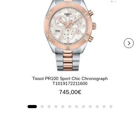
Tissot PR100 Sport Chic Chronograph
Tissot 
T1019172211600
745,00€