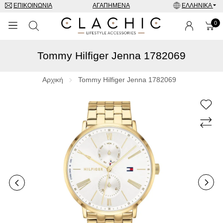
ΕΠΙΚΟΙΝΩΝΊΑ
ΑΓΑΠΗΜΈΝΑ
ΕΛΛΗΝΙΚΆ
0
Tommy Hilfiger Jenna 1782069
ΜΑΡΚΕΣ
ΡΟΛΌΓΙΑ
Αρχική
Tommy Hilfiger Jenna 1782069
ΚΟΣΜΉΜΑΤΑ
ΓΥΑΛΙΆ ΗΛΊΟΥ
ΑΞΕΣΟΥΑΡ
SPECIAL OFFERS