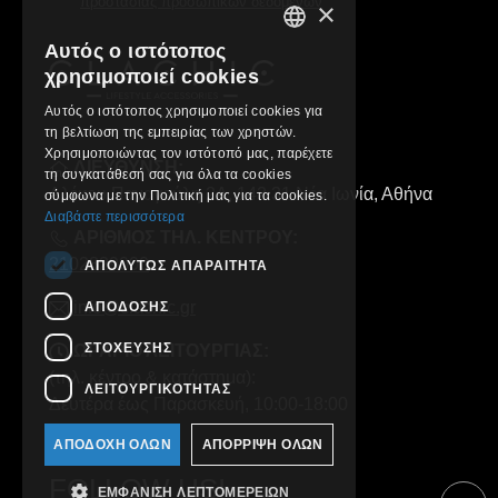
προστασίας προσωπικών δεδομένων
×
Αυτός ο ιστότοπος
GREEK
χρησιμοποιεί cookies
ENGLISH
Αυτός ο ιστότοπος χρησιμοποιεί cookies για
τη βελτίωση της εμπειρίας των χρηστών.
Χρησιμοποιώντας τον ιστότοπό μας, παρέχετε
ΔΙΕΥΘΥΝΣΗ:
τη συγκατάθεσή σας για όλα τα cookies
Αλέκου Παναγούλη 2Α, 142 31 Νέα Ιωνία, Αθήνα
σύμφωνα με την Πολιτική μας για τα cookies.
Διαβάστε περισσότερα
ΑΡΙΘΜΟΣ ΤΗΛ. ΚΕΝΤΡΟΥ:
2102829000
ΑΠΟΛΎΤΩΣ ΑΠΑΡΑΊΤΗΤΑ
info@clachic.gr
ΑΠΌΔΟΣΗΣ
ΣΤΌΧΕΥΣΗΣ
ΩΡΑΡΙΟ ΛΕΙΤΟΥΡΓΙΑΣ:
(τηλ. κέντρο & κατάστημα):
ΛΕΙΤΟΥΡΓΙΚΌΤΗΤΑΣ
Δευτέρα έως Παρασκευή, 10:00-18:00
ΑΠΟΔΟΧΉ ΌΛΩΝ
ΑΠΌΡΡΙΨΗ ΌΛΩΝ
FOLLOW US!
ΕΜΦΆΝΙΣΗ ΛΕΠΤΟΜΕΡΕΙΏΝ