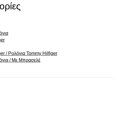
ορίες
όγια
er
r / Ρολόγια Tommy Hilfiger
λόγια / Με Μπρασελέ