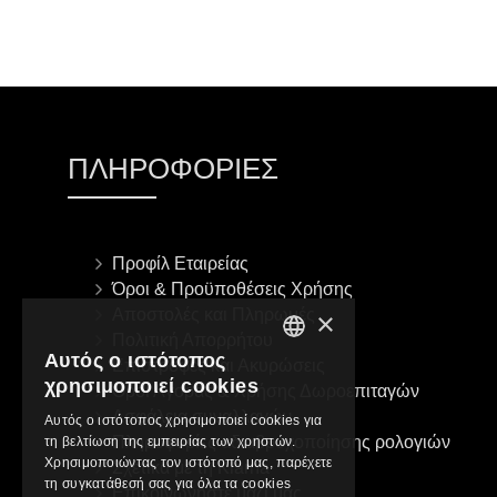
ΠΛΗΡΟΦΟΡΊΕΣ
Προφίλ Εταιρείας
Όροι & Προϋποθέσεις Χρήσης
Αποστολές και Πληρωμές
×
Πολιτική Απορρήτου
Αυτός ο ιστότοπος
Επιστροφές και Ακυρώσεις
GREEK
χρησιμοποιεί cookies
Όροι Αγοράς & Χρήσης Δωροεπιταγών
ENGLISH
Ασφάλεια συναλλαγών
Αυτός ο ιστότοπος χρησιμοποιεί cookies για
Πληροφορίες αδιαβροχοποίησης ρολογιών
τη βελτίωση της εμπειρίας των χρηστών.
Χρησιμοποιώντας τον ιστότοπό μας, παρέχετε
Σχετικά με τη Klarna
τη συγκατάθεσή σας για όλα τα cookies
Επικοινωνήστε μαζί μας