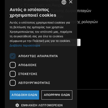
×
Επιστροφές και Ακυρώσεις
Αυτός ο ιστότοπος
Όροι Αγοράς & Χρήσης Δωροεπιταγών
GREEK
χρησιμοποιεί cookies
Ασφάλεια συναλλαγών
ENGLISH
Πληροφορίες αδιαβροχοποίησης ρολογιών
Αυτός ο ιστότοπος χρησιμοποιεί cookies για
Σχετικά με τη Klarna
τη βελτίωση της εμπειρίας των χρηστών.
Χρησιμοποιώντας τον ιστότοπό μας, παρέχετε
Επικοινωνήστε μαζί μας
τη συγκατάθεσή σας για όλα τα cookies
σύμφωνα με την Πολιτική μας για τα cookies.
ΡΥΘΜΊΣΕΙΣ COOKIES
Διαβάστε περισσότερα
ΑΠΟΛΎΤΩΣ ΑΠΑΡΑΊΤΗΤΑ
ΑΠΌΔΟΣΗΣ
ΣΤΌΧΕΥΣΗΣ
ΛΕΙΤΟΥΡΓΙΚΌΤΗΤΑΣ
ΑΠΟΔΟΧΉ ΌΛΩΝ
ΑΠΌΡΡΙΨΗ ΌΛΩΝ
ΕΜΦΆΝΙΣΗ ΛΕΠΤΟΜΕΡΕΙΏΝ