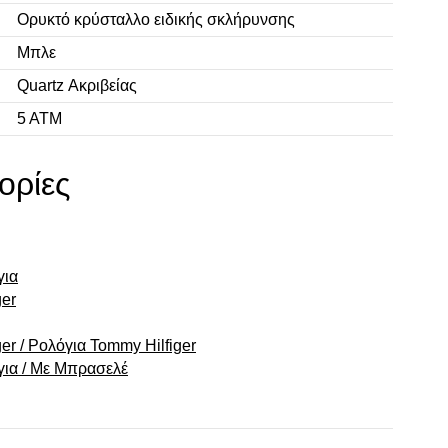
Ορυκτό κρύσταλλο ειδικής σκλήρυνσης
Μπλε
Quartz Ακριβείας
5 ΑΤΜ
ορίες
για
er
r / Ρολόγια Tommy Hilfiger
για / Με Μπρασελέ