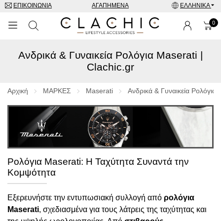
ΕΠΙΚΟΙΝΩΝΊΑ
ΑΓΑΠΗΜΈΝΑ
ΕΛΛΗΝΙΚΆ
0
Ανδρικά & Γυναικεία Ρολόγια Maserati |
ΜΑΡΚΕΣ
Clachic.gr
ΡΟΛΌΓΙΑ
Αρχική
ΜΑΡΚΕΣ
Maserati
Ανδρικά & Γυναικεία Ρολόγια M
ΚΟΣΜΉΜΑΤΑ
ΓΥΑΛΙΆ ΗΛΊΟΥ
ΑΞΕΣΟΥΑΡ
Ρολόγια Maserati: Η Ταχύτητα Συναντά την
Κομψότητα
SPECIAL OFFERS
Εξερευνήστε την εντυπωσιακή συλλογή από
ρολόγια
Maserati
, σχεδιασμένα για τους λάτρεις της ταχύτητας και