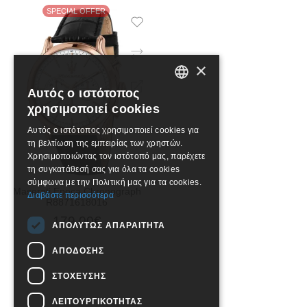
ΠΡΟΣΘΉΚΗ ΣΤΟ ΚΑΛΆΘΙ
ΠΡΟΣΘΉΚΗ ΣΤΟ ΚΑΛΆ
SPECIAL OFFER
×
Αυτός ο ιστότοπος
GREEK
χρησιμοποιεί cookies
ENGLISH
Αυτός ο ιστότοπος χρησιμοποιεί cookies για
τη βελτίωση της εμπειρίας των χρηστών.
Χρησιμοποιώντας τον ιστότοπό μας, παρέχετε
τη συγκατάθεσή σας για όλα τα cookies
σύμφωνα με την Πολιτική μας για τα cookies.
Maserati Epoca Chronograph
Διαβάστε περισσότερα
R8871618016
179,00€
ΑΠΟΛΎΤΩΣ ΑΠΑΡΑΊΤΗΤΑ
ΑΠΌΔΟΣΗΣ
ΣΤΌΧΕΥΣΗΣ
ΛΕΙΤΟΥΡΓΙΚΌΤΗΤΑΣ