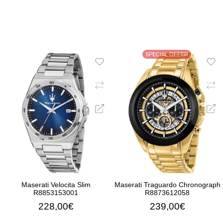
ΠΡΟΣΘΉΚΗ ΣΤΟ ΚΑΛΆΘΙ
ΠΡΟΣΘΉΚΗ ΣΤΟ ΚΑΛΆ
SPECIAL OFFER
Maserati Velocita Slim
Maserati Traguardo Chronograph
R8853153001
R8873612058
228,00€
239,00€