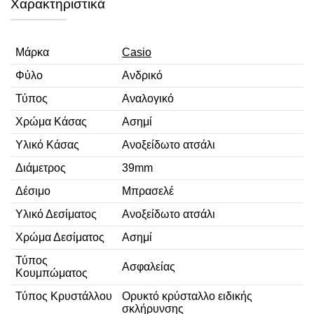
Χαρακτηριστικά
Μάρκα
Casio
Φύλο
Ανδρικό
Τύπος
Αναλογικό
Χρώμα Κάσας
Ασημί
Υλικό Κάσας
Ανοξείδωτο ατσάλι
Διάμετρος
39mm
Δέσιμο
Μπρασελέ
Υλικό Δεσίματος
Ανοξείδωτο ατσάλι
Χρώμα Δεσίματος
Ασημί
Τύπος
Ασφαλείας
Κουμπώματος
Τύπος Κρυστάλλου
Ορυκτό κρύσταλλο ειδικής
σκλήρυνσης