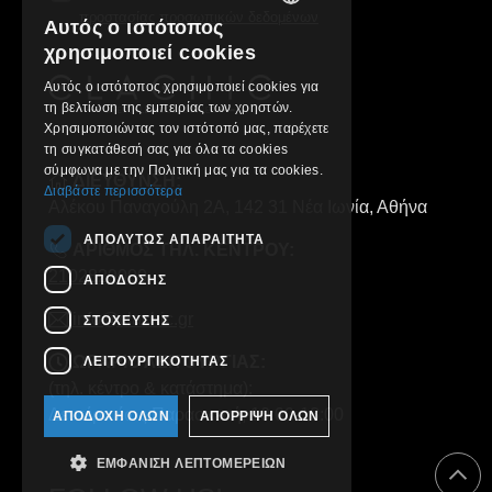
προστασίας προσωπικών δεδομένων
Αυτός ο ιστότοπος
GREEK
χρησιμοποιεί cookies
ENGLISH
Αυτός ο ιστότοπος χρησιμοποιεί cookies για
τη βελτίωση της εμπειρίας των χρηστών.
Χρησιμοποιώντας τον ιστότοπό μας, παρέχετε
τη συγκατάθεσή σας για όλα τα cookies
σύμφωνα με την Πολιτική μας για τα cookies.
ΔΙΕΥΘΥΝΣΗ:
Διαβάστε περισσότερα
Αλέκου Παναγούλη 2Α, 142 31 Νέα Ιωνία, Αθήνα
ΑΠΟΛΎΤΩΣ ΑΠΑΡΑΊΤΗΤΑ
ΑΡΙΘΜΟΣ ΤΗΛ. ΚΕΝΤΡΟΥ:
2102829000
ΑΠΌΔΟΣΗΣ
info@clachic.gr
ΣΤΌΧΕΥΣΗΣ
ΩΡΑΡΙΟ ΛΕΙΤΟΥΡΓΙΑΣ:
ΛΕΙΤΟΥΡΓΙΚΌΤΗΤΑΣ
(τηλ. κέντρο & κατάστημα):
Δευτέρα έως Παρασκευή, 10:00-18:00
ΑΠΟΔΟΧΉ ΌΛΩΝ
ΑΠΌΡΡΙΨΗ ΌΛΩΝ
ΕΜΦΆΝΙΣΗ ΛΕΠΤΟΜΕΡΕΙΏΝ