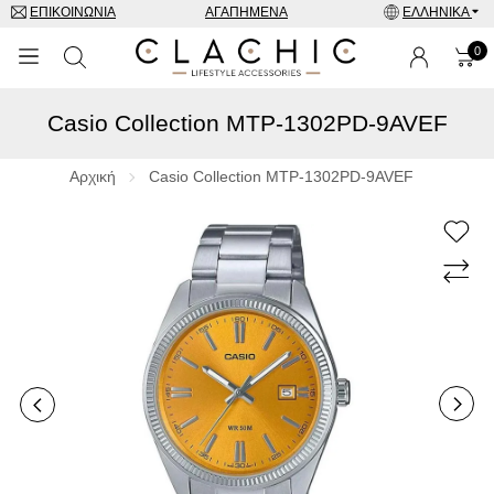
ΕΠΙΚΟΙΝΩΝΊΑ
ΑΓΑΠΗΜΈΝΑ
ΕΛΛΗΝΙΚΆ
0
Casio Collection MTP-1302PD-9AVEF
ΜΑΡΚΕΣ
ΡΟΛΌΓΙΑ
Αρχική
Casio Collection MTP-1302PD-9AVEF
ΚΟΣΜΉΜΑΤΑ
ΓΥΑΛΙΆ ΗΛΊΟΥ
ΑΞΕΣΟΥΑΡ
SPECIAL OFFERS