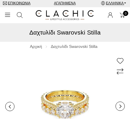
ΕΠΙΚΟΙΝΩΝΊΑ
ΑΓΑΠΗΜΈΝΑ
ΕΛΛΗΝΙΚΆ
0
Δαχτυλίδι Swarovski Stilla
ΜΑΡΚΕΣ
ΡΟΛΌΓΙΑ
Αρχική
Δαχτυλίδι Swarovski Stilla
ΚΟΣΜΉΜΑΤΑ
ΓΥΑΛΙΆ ΗΛΊΟΥ
ΑΞΕΣΟΥΑΡ
SPECIAL OFFERS