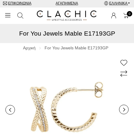
ΕΠΙΚΟΙΝΩΝΊΑ
ΑΓΑΠΗΜΈΝΑ
ΕΛΛΗΝΙΚΆ
0
For You Jewels Mable E17193GP
ΜΑΡΚΕΣ
ΡΟΛΌΓΙΑ
Αρχική
For You Jewels Mable E17193GP
ΚΟΣΜΉΜΑΤΑ
ΓΥΑΛΙΆ ΗΛΊΟΥ
ΑΞΕΣΟΥΑΡ
SPECIAL OFFERS