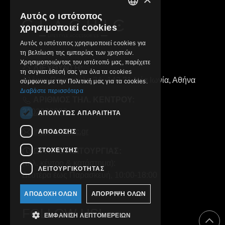
Αυτός ο ιστότοπος
GREEK
χρησιμοποιεί cookies
ENGLISH
Αυτός ο ιστότοπος χρησιμοποιεί cookies για
τη βελτίωση της εμπειρίας των χρηστών.
Χρησιμοποιώντας τον ιστότοπό μας, παρέχετε
ΔΙΕΥΘΥΝΣΗ:
τη συγκατάθεσή σας για όλα τα cookies
Αλέκου Παναγούλη 2Α, 142 31 Νέα Ιωνία, Αθήνα
σύμφωνα με την Πολιτική μας για τα cookies.
Διαβάστε περισσότερα
ΑΡΙΘΜΟΣ ΤΗΛ. ΚΕΝΤΡΟΥ:
2102829000
ΑΠΟΛΎΤΩΣ ΑΠΑΡΑΊΤΗΤΑ
info@clachic.gr
ΑΠΌΔΟΣΗΣ
ΣΤΌΧΕΥΣΗΣ
ΩΡΑΡΙΟ ΛΕΙΤΟΥΡΓΙΑΣ:
(τηλ. κέντρο & κατάστημα):
ΛΕΙΤΟΥΡΓΙΚΌΤΗΤΑΣ
Δευτέρα έως Παρασκευή, 10:00-18:00
ΑΠΟΔΟΧΉ ΌΛΩΝ
ΑΠΌΡΡΙΨΗ ΌΛΩΝ
FOLLOW US!
ΕΜΦΆΝΙΣΗ ΛΕΠΤΟΜΕΡΕΙΏΝ