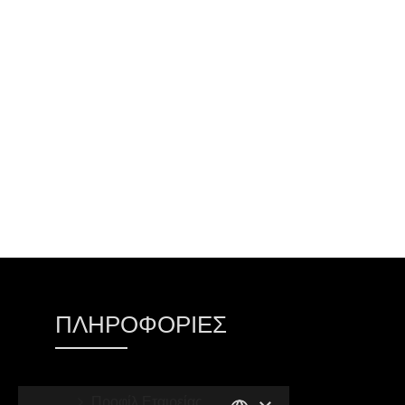
ΠΡΟΣΘΉΚΗ ΣΤΟ ΚΑΛΆΘΙ
ΠΛΗΡΟΦΟΡΊΕΣ
Προφίλ Εταιρείας