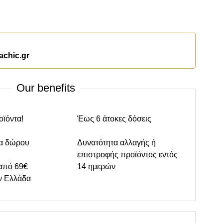
achic.gr
Our benefits
οϊόντα!
Έως 6 άτοκες δόσεις
α δώρου
Δυνατότητα αλλαγής ή
επιστροφής προϊόντος εντός
από 69€
14 ημερών
ν Ελλάδα