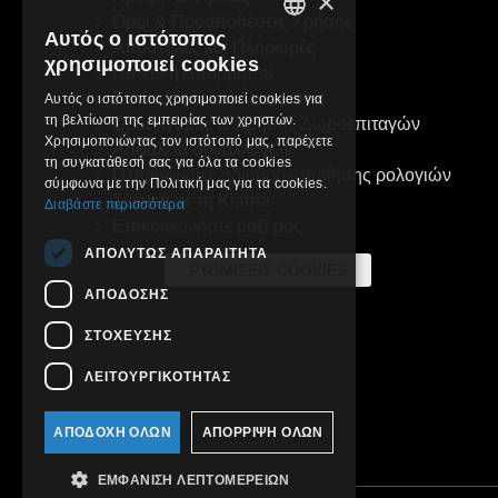
×
Όροι & Προϋποθέσεις Χρήσης
Αυτός ο ιστότοπος
Αποστολές και Πληρωμές
GREEK
χρησιμοποιεί cookies
Πολιτική Απορρήτου
ENGLISH
Επιστροφές και Ακυρώσεις
Αυτός ο ιστότοπος χρησιμοποιεί cookies για
τη βελτίωση της εμπειρίας των χρηστών.
Όροι Αγοράς & Χρήσης Δωροεπιταγών
Χρησιμοποιώντας τον ιστότοπό μας, παρέχετε
Ασφάλεια συναλλαγών
τη συγκατάθεσή σας για όλα τα cookies
Πληροφορίες αδιαβροχοποίησης ρολογιών
σύμφωνα με την Πολιτική μας για τα cookies.
Σχετικά με τη Klarna
Διαβάστε περισσότερα
Επικοινωνήστε μαζί μας
ΑΠΟΛΎΤΩΣ ΑΠΑΡΑΊΤΗΤΑ
ΡΥΘΜΊΣΕΙΣ COOKIES
ΑΠΌΔΟΣΗΣ
ΣΤΌΧΕΥΣΗΣ
ΛΕΙΤΟΥΡΓΙΚΌΤΗΤΑΣ
ΑΠΟΔΟΧΉ ΌΛΩΝ
ΑΠΌΡΡΙΨΗ ΌΛΩΝ
ΕΜΦΆΝΙΣΗ ΛΕΠΤΟΜΕΡΕΙΏΝ