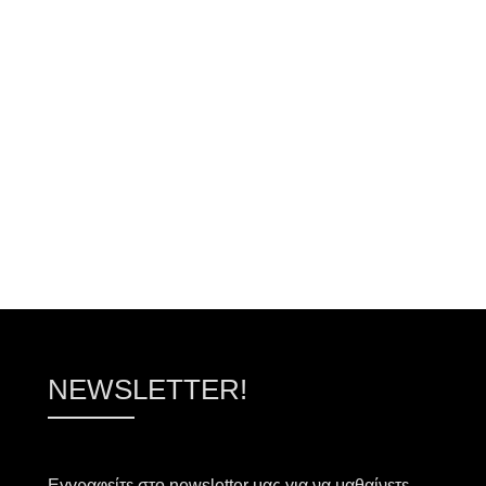
ΠΡΟΣΘΉΚΗ ΣΤΟ ΚΑΛΆΘΙ
ΠΡΟΣΘΉΚΗ ΣΤΟ ΚΑΛ
NEWSLETTER!
Εγγραφείτε στο newsletter μας για να μαθαίνετε