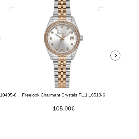
.10495-6
Freelook Charmant Crystals FL.1.10513-6
Freelook Lum
105,00€