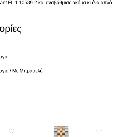
nt FL.1.10539-2 και αναβάθμισε ακόμα κι ένα απλό
ορίες
όγια
λόγια / Με Μπρασελέ