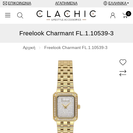
ΕΠΙΚΟΙΝΩΝΊΑ
ΑΓΑΠΗΜΈΝΑ
ΕΛΛΗΝΙΚΆ
0
Freelook Charmant FL.1.10539-3
ΜΑΡΚΕΣ
ΡΟΛΌΓΙΑ
Αρχική
Freelook Charmant FL.1.10539-3
ΚΟΣΜΉΜΑΤΑ
ΓΥΑΛΙΆ ΗΛΊΟΥ
ΑΞΕΣΟΥΑΡ
SPECIAL OFFERS