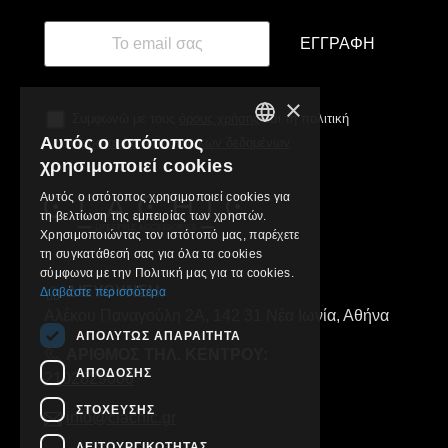
ΕΓΓΡΑΦΉ
×
Συμφωνώ με τους
όρους χρήσης
και τη πολιτική
Αυτός ο ιστότοπος
προστασίας προσωπικών δεδομένων
GREEK
χρησιμοποιεί cookies
ENGLISH
Αυτός ο ιστότοπος χρησιμοποιεί cookies για
τη βελτίωση της εμπειρίας των χρηστών.
Χρησιμοποιώντας τον ιστότοπό μας, παρέχετε
τη συγκατάθεσή σας για όλα τα cookies
σύμφωνα με την Πολιτική μας για τα cookies.
ΔΙΕΥΘΥΝΣΗ:
Διαβάστε περισσότερα
Αλέκου Παναγούλη 2Α, 142 31 Νέα Ιωνία, Αθήνα
ΑΠΟΛΎΤΩΣ ΑΠΑΡΑΊΤΗΤΑ
ΑΡΙΘΜΟΣ ΤΗΛ. ΚΕΝΤΡΟΥ:
ΑΠΌΔΟΣΗΣ
2102829000
ΣΤΌΧΕΥΣΗΣ
info@clachic.gr
ΛΕΙΤΟΥΡΓΙΚΌΤΗΤΑΣ