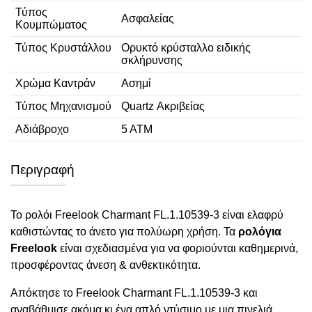
Τύπος
Ασφαλείας
Κουμπώματος
Τύπος Κρυστάλλου
Ορυκτό κρύσταλλο ειδικής
σκλήρυνσης
Χρώμα Καντράν
Ασημί
Τύπος Μηχανισμού
Quartz Ακριβείας
Αδιάβροχο
5 ΑΤΜ
Περιγραφή
Το ρολόι Freelook Charmant FL.1.10539-3 είναι ελαφρύ
καθιστώντας το άνετο για πολύωρη χρήση. Τα
ρολόγια
Freelook
είναι σχεδιασμένα για να φοριούνται καθημερινά,
προσφέροντας άνεση & ανθεκτικότητα.
Απόκτησε το Freelook Charmant FL.1.10539-3 και
αναβάθμισε ακόμα κι ένα απλό ντύσιμο με μια πινελιά