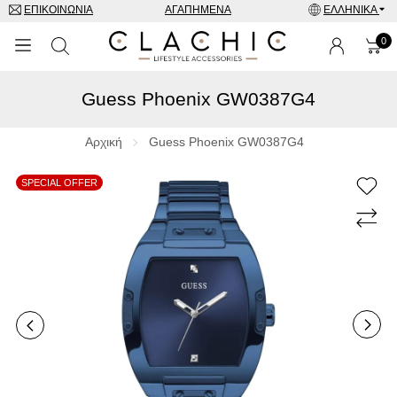
ΕΠΙΚΟΙΝΩΝΊΑ
ΑΓΑΠΗΜΈΝΑ
ΕΛΛΗΝΙΚΆ
0
Guess Phoenix GW0387G4
ΜΑΡΚΕΣ
ΡΟΛΌΓΙΑ
Αρχική
Guess Phoenix GW0387G4
ΚΟΣΜΉΜΑΤΑ
SPECIAL OFFER
ΓΥΑΛΙΆ ΗΛΊΟΥ
ΑΞΕΣΟΥΑΡ
SPECIAL OFFERS