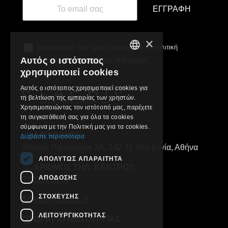
ΕΓΓΡΑΦΉ
×
Συμφωνώ με τους
όρους χρήσης
και τη πολιτική
Αυτός ο ιστότοπος
προστασίας προσωπικών δεδομένων
GREEK
χρησιμοποιεί cookies
ENGLISH
Αυτός ο ιστότοπος χρησιμοποιεί cookies για
τη βελτίωση της εμπειρίας των χρηστών.
Χρησιμοποιώντας τον ιστότοπό μας, παρέχετε
τη συγκατάθεσή σας για όλα τα cookies
σύμφωνα με την Πολιτική μας για τα cookies.
ΔΙΕΥΘΥΝΣΗ:
Διαβάστε περισσότερα
Αλέκου Παναγούλη 2Α, 142 31 Νέα Ιωνία, Αθήνα
ΑΠΟΛΎΤΩΣ ΑΠΑΡΑΊΤΗΤΑ
ΑΡΙΘΜΟΣ ΤΗΛ. ΚΕΝΤΡΟΥ:
ΑΠΌΔΟΣΗΣ
2102829000
ΣΤΌΧΕΥΣΗΣ
info@clachic.gr
ΛΕΙΤΟΥΡΓΙΚΌΤΗΤΑΣ
ΩΡΑΡΙΟ ΛΕΙΤΟΥΡΓΙΑΣ: