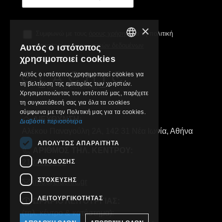
×
Συμφωνώ με τους
όρους χρήσης
και τη πολιτική
προστασίας προσωπικών δεδομένων
Αυτός ο ιστότοπος
GREEK
χρησιμοποιεί cookies
ENGLISH
Αυτός ο ιστότοπος χρησιμοποιεί cookies για
τη βελτίωση της εμπειρίας των χρηστών.
Χρησιμοποιώντας τον ιστότοπό μας, παρέχετε
τη συγκατάθεσή σας για όλα τα cookies
σύμφωνα με την Πολιτική μας για τα cookies.
ΔΙΕΥΘΥΝΣΗ:
Διαβάστε περισσότερα
Αλέκου Παναγούλη 2Α, 142 31 Νέα Ιωνία, Αθήνα
ΑΠΟΛΎΤΩΣ ΑΠΑΡΑΊΤΗΤΑ
ΑΡΙΘΜΟΣ ΤΗΛ. ΚΕΝΤΡΟΥ:
ΑΠΌΔΟΣΗΣ
2102829000
ΣΤΌΧΕΥΣΗΣ
info@clachic.gr
ΛΕΙΤΟΥΡΓΙΚΌΤΗΤΑΣ
ΩΡΑΡΙΟ ΛΕΙΤΟΥΡΓΙΑΣ:
(τηλ. κέντρο & κατάστημα):