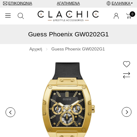
ΕΠΙΚΟΙΝΩΝΊΑ
ΑΓΑΠΗΜΈΝΑ
ΕΛΛΗΝΙΚΆ
0
Guess Phoenix GW0202G1
ΜΑΡΚΕΣ
ΡΟΛΌΓΙΑ
Αρχική
Guess Phoenix GW0202G1
ΚΟΣΜΉΜΑΤΑ
ΓΥΑΛΙΆ ΗΛΊΟΥ
ΑΞΕΣΟΥΑΡ
SPECIAL OFFERS