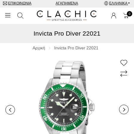
ΕΠΙΚΟΙΝΩΝΊΑ
ΑΓΑΠΗΜΈΝΑ
ΕΛΛΗΝΙΚΆ
0
Invicta Pro Diver 22021
ΜΑΡΚΕΣ
ΡΟΛΌΓΙΑ
Αρχική
Invicta Pro Diver 22021
ΚΟΣΜΉΜΑΤΑ
ΓΥΑΛΙΆ ΗΛΊΟΥ
ΑΞΕΣΟΥΑΡ
SPECIAL OFFERS