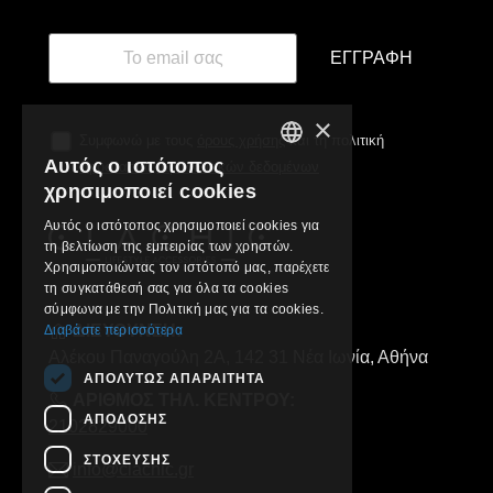
ΕΓΓΡΑΦΉ
×
Συμφωνώ με τους
όρους χρήσης
και τη πολιτική
Αυτός ο ιστότοπος
προστασίας προσωπικών δεδομένων
GREEK
χρησιμοποιεί cookies
ENGLISH
Αυτός ο ιστότοπος χρησιμοποιεί cookies για
τη βελτίωση της εμπειρίας των χρηστών.
Χρησιμοποιώντας τον ιστότοπό μας, παρέχετε
τη συγκατάθεσή σας για όλα τα cookies
σύμφωνα με την Πολιτική μας για τα cookies.
ΔΙΕΥΘΥΝΣΗ:
Διαβάστε περισσότερα
Αλέκου Παναγούλη 2Α, 142 31 Νέα Ιωνία, Αθήνα
ΑΠΟΛΎΤΩΣ ΑΠΑΡΑΊΤΗΤΑ
ΑΡΙΘΜΟΣ ΤΗΛ. ΚΕΝΤΡΟΥ:
ΑΠΌΔΟΣΗΣ
2102829000
ΣΤΌΧΕΥΣΗΣ
info@clachic.gr