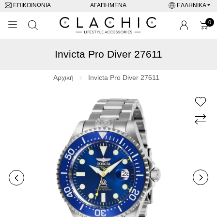
ΕΠΙΚΟΙΝΩΝΊΑ
ΑΓΑΠΗΜΈΝΑ
ΕΛΛΗΝΙΚΆ
0
Invicta Pro Diver 27611
ΜΑΡΚΕΣ
ΡΟΛΌΓΙΑ
Αρχική
Invicta Pro Diver 27611
ΚΟΣΜΉΜΑΤΑ
ΓΥΑΛΙΆ ΗΛΊΟΥ
ΑΞΕΣΟΥΑΡ
SPECIAL OFFERS