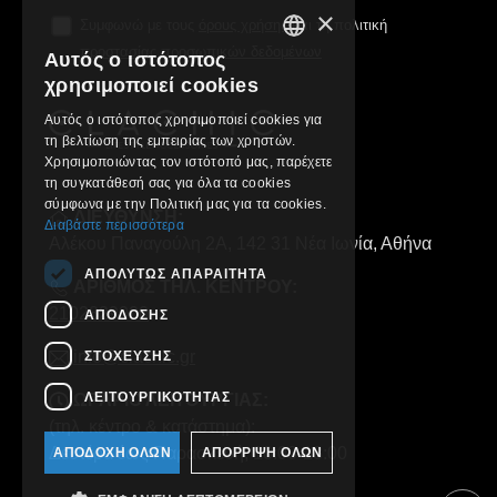
×
Συμφωνώ με τους
όρους χρήσης
και τη πολιτική
προστασίας προσωπικών δεδομένων
Αυτός ο ιστότοπος
GREEK
χρησιμοποιεί cookies
ENGLISH
Αυτός ο ιστότοπος χρησιμοποιεί cookies για
τη βελτίωση της εμπειρίας των χρηστών.
Χρησιμοποιώντας τον ιστότοπό μας, παρέχετε
τη συγκατάθεσή σας για όλα τα cookies
σύμφωνα με την Πολιτική μας για τα cookies.
ΔΙΕΥΘΥΝΣΗ:
Διαβάστε περισσότερα
Αλέκου Παναγούλη 2Α, 142 31 Νέα Ιωνία, Αθήνα
ΑΠΟΛΎΤΩΣ ΑΠΑΡΑΊΤΗΤΑ
ΑΡΙΘΜΟΣ ΤΗΛ. ΚΕΝΤΡΟΥ:
2102829000
ΑΠΌΔΟΣΗΣ
info@clachic.gr
ΣΤΌΧΕΥΣΗΣ
ΛΕΙΤΟΥΡΓΙΚΌΤΗΤΑΣ
ΩΡΑΡΙΟ ΛΕΙΤΟΥΡΓΙΑΣ:
(τηλ. κέντρο & κατάστημα):
Δευτέρα έως Παρασκευή, 10:00-18:00
ΑΠΟΔΟΧΉ ΌΛΩΝ
ΑΠΌΡΡΙΨΗ ΌΛΩΝ