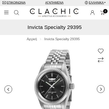
ΕΠΙΚΟΙΝΩΝΊΑ
ΑΓΑΠΗΜΈΝΑ
ΕΛΛΗΝΙΚΆ
0
Invicta Specialty 29395
ΜΑΡΚΕΣ
ΡΟΛΌΓΙΑ
Αρχική
Invicta Specialty 29395
ΚΟΣΜΉΜΑΤΑ
ΓΥΑΛΙΆ ΗΛΊΟΥ
ΑΞΕΣΟΥΑΡ
SPECIAL OFFERS