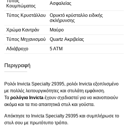
Τύπος
Ασφαλείας
Κουμπώματος
Τύπος Κρυστάλλου
Ορυκτό κρύσταλλο ειδικής
σκλήρυνσης
Χρώμα Καντράν
Μαύρο
Τύπος Μηχανισμού
Quartz Ακριβείας
Αδιάβροχο
5 ΑΤΜ
Περιγραφή
Ρολόι Invicta Specialty 29395, ρολόι Invicta εξοπλισμένο
με πολλές λειτουργικότητες και στυλάτη εμφάνιση.
Τα
ρολόγια Invicta
έχουν σχεδιαστεί για να ικανοποιούν
ακόμα και τα πιο απαιτητικά στυλ και γούστα.
Απόκτησε το Invicta Specialty 29395 και συμπλήρωσε το
στυλ σου με πρωτότυπο τρόπο.