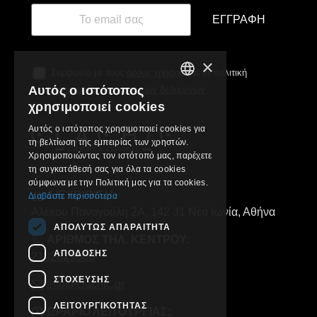
ΕΓΓΡΑΦΉ
×
Συμφωνώ με τους
όρους χρήσης
και τη πολιτική
Αυτός ο ιστότοπος
προστασίας προσωπικών δεδομένων
GREEK
χρησιμοποιεί cookies
ENGLISH
Αυτός ο ιστότοπος χρησιμοποιεί cookies για
τη βελτίωση της εμπειρίας των χρηστών.
Χρησιμοποιώντας τον ιστότοπό μας, παρέχετε
τη συγκατάθεσή σας για όλα τα cookies
σύμφωνα με την Πολιτική μας για τα cookies.
ΔΙΕΥΘΥΝΣΗ:
Διαβάστε περισσότερα
Αλέκου Παναγούλη 2Α, 142 31 Νέα Ιωνία, Αθήνα
ΑΠΟΛΎΤΩΣ ΑΠΑΡΑΊΤΗΤΑ
ΑΡΙΘΜΟΣ ΤΗΛ. ΚΕΝΤΡΟΥ:
ΑΠΌΔΟΣΗΣ
2102829000
ΣΤΌΧΕΥΣΗΣ
info@clachic.gr
ΛΕΙΤΟΥΡΓΙΚΌΤΗΤΑΣ
ΩΡΑΡΙΟ ΛΕΙΤΟΥΡΓΙΑΣ: