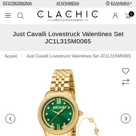
ΕΠΙΚΟΙΝΩΝΊΑ
ΑΓΑΠΗΜΈΝΑ
ΕΛΛΗΝΙΚΆ
0
Just Cavalli Lovestruck Valentines Set
ΜΑΡΚΕΣ
JC1L315M0065
ΡΟΛΌΓΙΑ
Αρχική
Just Cavalli Lovestruck Valentines Set JC1L315M0065
ΚΟΣΜΉΜΑΤΑ
ΓΥΑΛΙΆ ΗΛΊΟΥ
ΑΞΕΣΟΥΑΡ
SPECIAL OFFERS