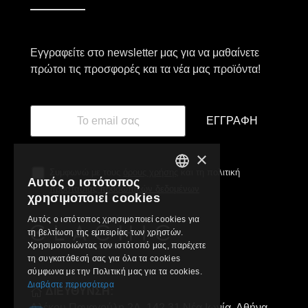
Εγγραφείτε στο newsletter μας για να μαθαίνετε
πρώτοι τις προσφορές και τα νέα μας προϊόντα!
ΕΓΓΡΑΦΉ
×
Συμφωνώ με τους
όρους χρήσης
και τη πολιτική
Αυτός ο ιστότοπος
GREEK
προστασίας προσωπικών δεδομένων
χρησιμοποιεί cookies
ENGLISH
Αυτός ο ιστότοπος χρησιμοποιεί cookies για
τη βελτίωση της εμπειρίας των χρηστών.
Χρησιμοποιώντας τον ιστότοπό μας, παρέχετε
τη συγκατάθεσή σας για όλα τα cookies
σύμφωνα με την Πολιτική μας για τα cookies.
Διαβάστε περισσότερα
ΔΙΕΥΘΥΝΣΗ:
Αλέκου Παναγούλη 2Α, 142 31 Νέα Ιωνία, Αθήνα