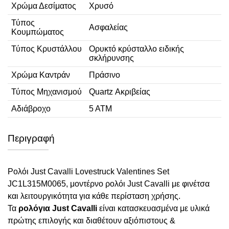
Χρώμα Δεσίματος
Χρυσό
Τύπος
Ασφαλείας
Κουμπώματος
Τύπος Κρυστάλλου
Ορυκτό κρύσταλλο ειδικής
σκλήρυνσης
Χρώμα Καντράν
Πράσινο
Τύπος Μηχανισμού
Quartz Ακριβείας
Αδιάβροχο
5 ΑΤΜ
Περιγραφή
Ρολόι Just Cavalli Lovestruck Valentines Set
JC1L315M0065, μοντέρνο ρολόι Just Cavalli με φινέτσα
και λειτουργικότητα για κάθε περίσταση χρήσης.
Τα
ρολόγια Just Cavalli
είναι κατασκευασμένα με υλικά
πρώτης επιλογής και διαθέτουν αξιόπιστους &