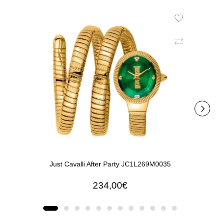
Just Cavalli After Party JC1L269M0035
Just Cav
234,00€