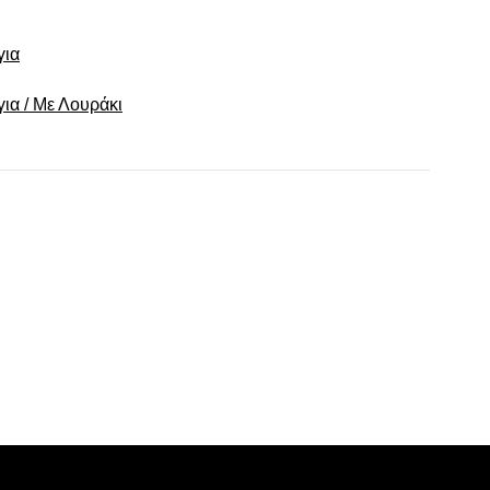
για
για / Με Λουράκι