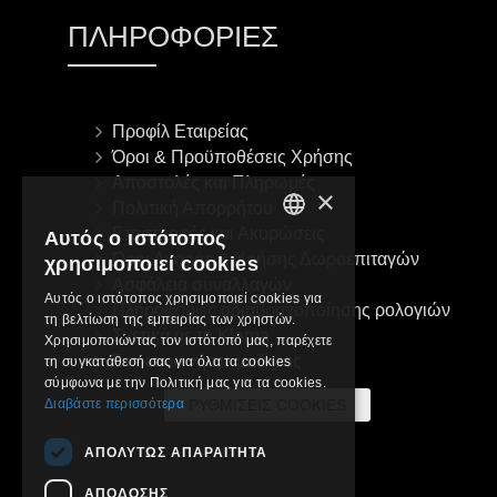
ΠΛΗΡΟΦΟΡΊΕΣ
Προφίλ Εταιρείας
Όροι & Προϋποθέσεις Χρήσης
Αποστολές και Πληρωμές
×
Πολιτική Απορρήτου
Επιστροφές και Ακυρώσεις
Αυτός ο ιστότοπος
GREEK
Όροι Αγοράς & Χρήσης Δωροεπιταγών
χρησιμοποιεί cookies
Ασφάλεια συναλλαγών
ENGLISH
Αυτός ο ιστότοπος χρησιμοποιεί cookies για
Πληροφορίες αδιαβροχοποίησης ρολογιών
τη βελτίωση της εμπειρίας των χρηστών.
Σχετικά με τη Klarna
Χρησιμοποιώντας τον ιστότοπό μας, παρέχετε
Επικοινωνήστε μαζί μας
τη συγκατάθεσή σας για όλα τα cookies
σύμφωνα με την Πολιτική μας για τα cookies.
Διαβάστε περισσότερα
ΡΥΘΜΊΣΕΙΣ COOKIES
ΑΠΟΛΎΤΩΣ ΑΠΑΡΑΊΤΗΤΑ
ΑΠΌΔΟΣΗΣ