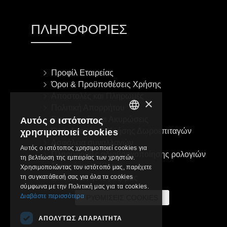
ΠΛΗΡΟΦΟΡΊΕΣ
Προφίλ Εταιρείας
Όροι & Προϋποθέσεις Χρήσης
Αποστολές και Πληρωμές
×
Πολιτική Απορρήτου
Επιστροφές και Ακυρώσεις
Αυτός ο ιστότοπος
GREEK
Όροι Αγοράς & Χρήσης Δωροεπιταγών
χρησιμοποιεί cookies
ENGLISH
Ασφάλεια συναλλαγών
Αυτός ο ιστότοπος χρησιμοποιεί cookies για
Πληροφορίες αδιαβροχοποίησης ρολογιών
τη βελτίωση της εμπειρίας των χρηστών.
Σχετικά με τη Klarna
Χρησιμοποιώντας τον ιστότοπό μας, παρέχετε
τη συγκατάθεσή σας για όλα τα cookies
Επικοινωνήστε μαζί μας
σύμφωνα με την Πολιτική μας για τα cookies.
Διαβάστε περισσότερα
ΡΥΘΜΊΣΕΙΣ COOKIES
ΑΠΟΛΎΤΩΣ ΑΠΑΡΑΊΤΗΤΑ