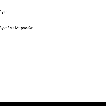
όγια
λόγια / Με Μπρασελέ