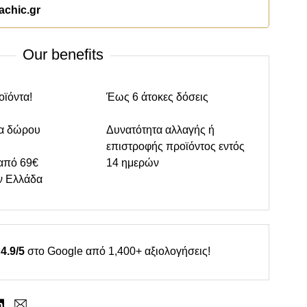
achic.gr
Our benefits
οϊόντα!
Έως 6 άτοκες δόσεις
α δώρου
Δυνατότητα αλλαγής ή
επιστροφής προϊόντος εντός
από 69€
14 ημερών
ν Ελλάδα
4.9/5
στο Google από 1,400+ αξιολογήσεις!