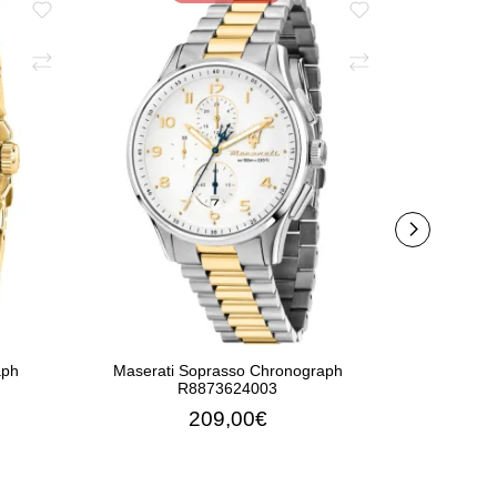
aph
Maserati Soprasso Chronograph
Maserati
R8873624003
209,00€