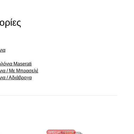
ορίες
για
λόγια Maserati
για / Με Μπρασελέ
για / Αδιάβροχα
SPECIAL OFFER