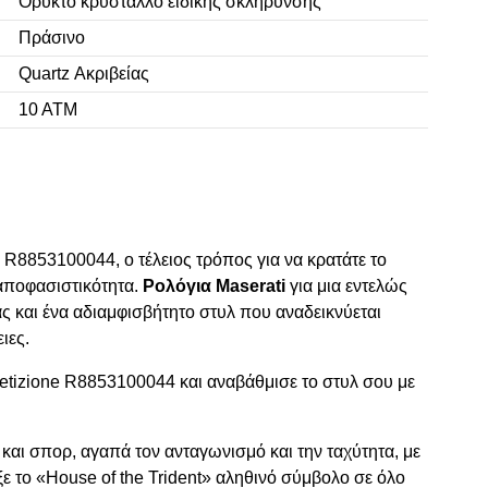
Ορυκτό κρύσταλλο ειδικής σκλήρυνσης
Πράσινο
Quartz Ακριβείας
10 ΑΤΜ
 R8853100044, ο τέλειος τρόπος για να κρατάτε το
αποφασιστικότητα.
Ρολόγια Maserati
για μια εντελώς
ς και ένα αδιαμφισβήτητο στυλ που αναδεικνύεται
ιες.
etizione R8853100044 και αναβάθμισε το στυλ σου με
και σπορ, αγαπά τον ανταγωνισμό και την ταχύτητα, με
ε το «House of the Trident» αληθινό σύμβολο σε όλο