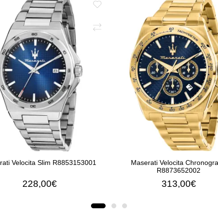
ati Velocita Slim R8853153001
Maserati Velocita Chronogr
R8873652002
228,00€
313,00€