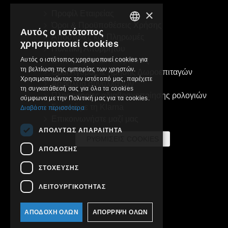
×
Προφίλ Εταιρείας
Όροι & Προϋποθέσεις Χρήσης
Αυτός ο ιστότοπος
GREEK
Αποστολές και Πληρωμές
χρησιμοποιεί cookies
Πολιτική Απορρήτου
ENGLISH
Επιστροφές και Ακυρώσεις
Αυτός ο ιστότοπος χρησιμοποιεί cookies για
τη βελτίωση της εμπειρίας των χρηστών.
Όροι Αγοράς & Χρήσης Δωροεπιταγών
Χρησιμοποιώντας τον ιστότοπό μας, παρέχετε
Ασφάλεια συναλλαγών
τη συγκατάθεσή σας για όλα τα cookies
Πληροφορίες αδιαβροχοποίησης ρολογιών
σύμφωνα με την Πολιτική μας για τα cookies.
Σχετικά με τη Klarna
Διαβάστε περισσότερα
Επικοινωνήστε μαζί μας
ΑΠΟΛΎΤΩΣ ΑΠΑΡΑΊΤΗΤΑ
ΡΥΘΜΊΣΕΙΣ COOKIES
ΑΠΌΔΟΣΗΣ
ΣΤΌΧΕΥΣΗΣ
ΛΕΙΤΟΥΡΓΙΚΌΤΗΤΑΣ
ΑΠΟΔΟΧΉ ΌΛΩΝ
ΑΠΌΡΡΙΨΗ ΌΛΩΝ