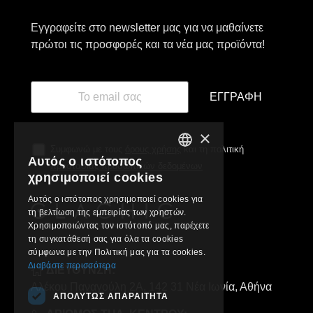
Εγγραφείτε στο newsletter μας για να μαθαίνετε
πρώτοι τις προσφορές και τα νέα μας προϊόντα!
ΕΓΓΡΑΦΉ
×
Συμφωνώ με τους
όρους χρήσης
και τη πολιτική
Αυτός ο ιστότοπος
προστασίας προσωπικών δεδομένων
GREEK
χρησιμοποιεί cookies
ENGLISH
Αυτός ο ιστότοπος χρησιμοποιεί cookies για
τη βελτίωση της εμπειρίας των χρηστών.
Χρησιμοποιώντας τον ιστότοπό μας, παρέχετε
τη συγκατάθεσή σας για όλα τα cookies
σύμφωνα με την Πολιτική μας για τα cookies.
Διαβάστε περισσότερα
ΔΙΕΥΘΥΝΣΗ:
Αλέκου Παναγούλη 2Α, 142 31 Νέα Ιωνία, Αθήνα
ΑΠΟΛΎΤΩΣ ΑΠΑΡΑΊΤΗΤΑ