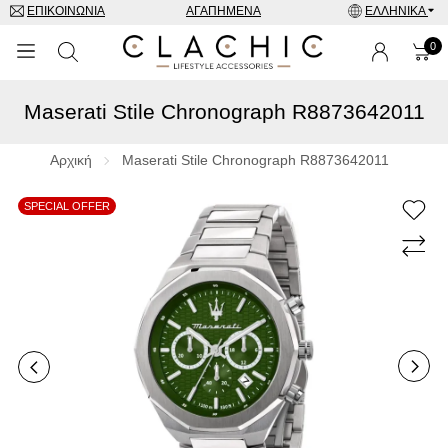
ΕΠΙΚΟΙΝΩΝΊΑ
ΑΓΑΠΗΜΈΝΑ
ΕΛΛΗΝΙΚΆ
0
Maserati Stile Chronograph R8873642011
ΜΑΡΚΕΣ
ΡΟΛΌΓΙΑ
Αρχική
Maserati Stile Chronograph R8873642011
ΚΟΣΜΉΜΑΤΑ
SPECIAL OFFER
ΓΥΑΛΙΆ ΗΛΊΟΥ
ΑΞΕΣΟΥΑΡ
SPECIAL OFFERS