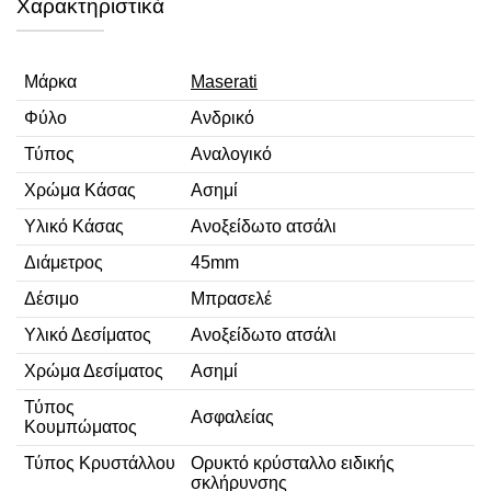
Χαρακτηριστικά
Μάρκα
Maserati
Φύλο
Ανδρικό
Τύπος
Αναλογικό
Χρώμα Κάσας
Ασημί
Υλικό Κάσας
Ανοξείδωτο ατσάλι
Διάμετρος
45mm
Δέσιμο
Μπρασελέ
Υλικό Δεσίματος
Ανοξείδωτο ατσάλι
Χρώμα Δεσίματος
Ασημί
Τύπος
Ασφαλείας
Κουμπώματος
Τύπος Κρυστάλλου
Ορυκτό κρύσταλλο ειδικής
σκλήρυνσης