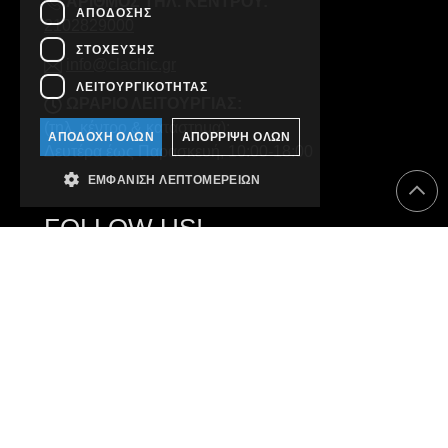
ΑΡΙΘΜΟΣ ΤΗΛ. ΚΕΝΤΡΟΥ:
ΑΠΌΔΟΣΗΣ
2102829000
ΣΤΌΧΕΥΣΗΣ
info@clachic.gr
ΛΕΙΤΟΥΡΓΙΚΌΤΗΤΑΣ
ΩΡΑΡΙΟ ΛΕΙΤΟΥΡΓΙΑΣ:
(τηλ. κέντρο & κατάστημα):
ΑΠΟΔΟΧΉ ΌΛΩΝ
ΑΠΌΡΡΙΨΗ ΌΛΩΝ
Δευτέρα έως Παρασκευή, 10:00-18:00
ΕΜΦΆΝΙΣΗ ΛΕΠΤΟΜΕΡΕΙΏΝ
FOLLOW US!