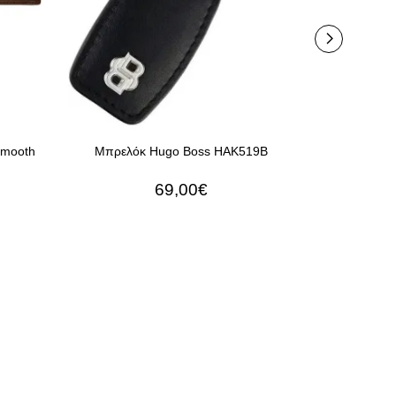
Smooth
Μπρελόκ Hugo Boss HAK519B
Στυλό Hu
69,00€