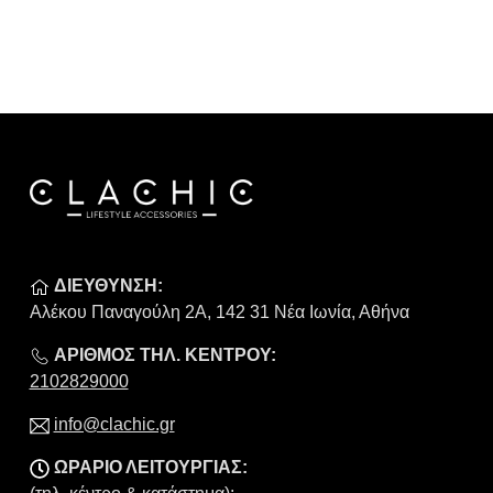
ΆΘΙ
ΠΡΟΣΘΉΚΗ ΣΤΟ ΚΑΛΆΘΙ
ΠΡΟΣ
ΔΙΕΥΘΥΝΣΗ:
Αλέκου Παναγούλη 2Α, 142 31 Νέα Ιωνία, Αθήνα
ΑΡΙΘΜΟΣ ΤΗΛ. ΚΕΝΤΡΟΥ:
2102829000
info@clachic.gr
ΩΡΑΡΙΟ ΛΕΙΤΟΥΡΓΙΑΣ: