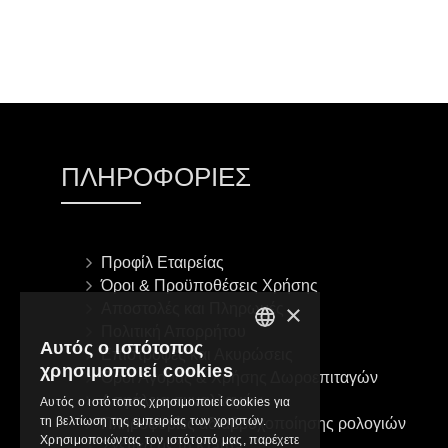
ΠΡΟΣΘΉΚΗ ΣΤΟ ΚΑΛΆΘΙ
ΠΛΗΡΟΦΟΡΊΕΣ
Προφίλ Εταιρείας
Όροι & Προϋποθέσεις Χρήσης
×
Αποστολές και Πληρωμές
Πολιτική Απορρήτου
Αυτός ο ιστότοπος
Επιστροφές και Ακυρώσεις
GREEK
χρησιμοποιεί cookies
Όροι Αγοράς & Χρήσης Δωροεπιταγών
ENGLISH
Ασφάλεια συναλλαγών
Αυτός ο ιστότοπος χρησιμοποιεί cookies για
τη βελτίωση της εμπειρίας των χρηστών.
Πληροφορίες αδιαβροχοποίησης ρολογιών
Χρησιμοποιώντας τον ιστότοπό μας, παρέχετε
Σχετικά με τη Klarna