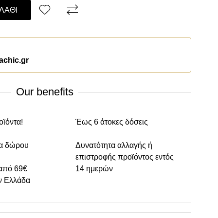
ΛΆΘΙ
achic.gr
Our benefits
οϊόντα!
Έως 6 άτοκες δόσεις
α δώρου
Δυνατότητα αλλαγής ή
επιστροφής προϊόντος εντός
από 69€
14 ημερών
ν Ελλάδα