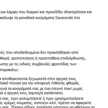
x
για λάμψη που διαρκεί και προσδίδει ιδιαιτερότητα και
νακάλυψε τα μοναδικά κοσμήματα Swarovski στο
μιές που αποδεδειγμένα δεν προκλήθηκαν από
φθορά, τροποποίηση ή προσπάθεια επιδιόρθωσης,
σης με τις ειδικές συμβουλές φροντίδας των
 παρακάτω:
α αποθηκεύονται ξεχωριστά στην αρχική τους
αλακό πουγκί για την αποφυγή πιθανής φθοράς.
υχνά τα κοσμήματά σας με ένα στεγνό πανί χωρίς
ται η αρχική τους λαμπερή κατάσταση.
α σας, πριν κολυμπήσετε ή πριν χρησιμοποιήσετε
, κρέμες σώματος, σαπούνι κλπ, πρέπει να αφαιρείτε
 σας. Τέτοιου είδους προϊόντα μπορούν να φθείρουν το