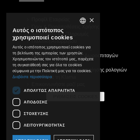
×
Προφίλ Εταιρείας
Όροι & Προϋποθέσεις Χρήσης
Αυτός ο ιστότοπος
GREEK
Αποστολές και Πληρωμές
χρησιμοποιεί cookies
Πολιτική Απορρήτου
ENGLISH
Αυτός ο ιστότοπος χρησιμοποιεί cookies για
Επιστροφές και Ακυρώσεις
τη βελτίωση της εμπειρίας των χρηστών.
Όροι Αγοράς & Χρήσης Δωροεπιταγών
Χρησιμοποιώντας τον ιστότοπό μας, παρέχετε
Ασφάλεια συναλλαγών
τη συγκατάθεσή σας για όλα τα cookies
Πληροφορίες αδιαβροχοποίησης ρολογιών
σύμφωνα με την Πολιτική μας για τα cookies.
Σχετικά με τη Klarna
Διαβάστε περισσότερα
Επικοινωνήστε μαζί μας
ΑΠΟΛΎΤΩΣ ΑΠΑΡΑΊΤΗΤΑ
ΡΥΘΜΊΣΕΙΣ COOKIES
ΑΠΌΔΟΣΗΣ
ΣΤΌΧΕΥΣΗΣ
ΛΕΙΤΟΥΡΓΙΚΌΤΗΤΑΣ