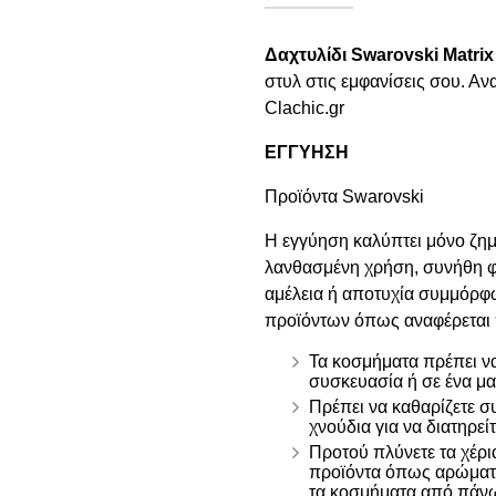
Δαχτυλίδι Swarovski Matri
στυλ στις εμφανίσεις σου. Α
Clachic.gr
ΕΓΓΥΗΣΗ
Προϊόντα Swarovski
Η εγγύηση καλύπτει μόνο ζη
λανθασμένη χρήση, συνήθη 
αμέλεια ή αποτυχία συμμόρφω
προϊόντων όπως αναφέρεται
Τα κοσμήματα πρέπει ν
συσκευασία ή σε ένα μ
Πρέπει να καθαρίζετε σ
χνούδια για να διατηρεί
Προτού πλύνετε τα χέρι
προϊόντα όπως αρώματα
τα κοσμήματα από πάνω