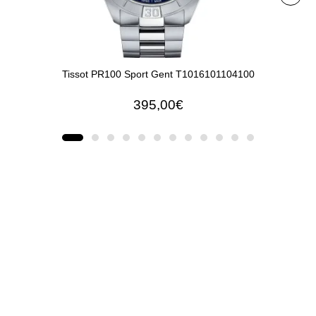
Tissot PR100 Sport Gent T1016101104100
Ti
395,00€
ΠΡΟΣΘΉΚΗ ΣΤΟ ΚΑΛΆΘΙ