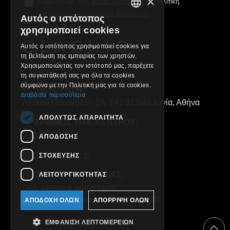
×
Συμφωνώ με τους
όρους χρήσης
και τη πολιτική
προστασίας προσωπικών δεδομένων
Αυτός ο ιστότοπος
GREEK
χρησιμοποιεί cookies
ENGLISH
Αυτός ο ιστότοπος χρησιμοποιεί cookies για
τη βελτίωση της εμπειρίας των χρηστών.
Χρησιμοποιώντας τον ιστότοπό μας, παρέχετε
τη συγκατάθεσή σας για όλα τα cookies
σύμφωνα με την Πολιτική μας για τα cookies.
ΔΙΕΥΘΥΝΣΗ:
Διαβάστε περισσότερα
Αλέκου Παναγούλη 2Α, 142 31 Νέα Ιωνία, Αθήνα
ΑΠΟΛΎΤΩΣ ΑΠΑΡΑΊΤΗΤΑ
ΑΡΙΘΜΟΣ ΤΗΛ. ΚΕΝΤΡΟΥ:
2102829000
ΑΠΌΔΟΣΗΣ
info@clachic.gr
ΣΤΌΧΕΥΣΗΣ
ΩΡΑΡΙΟ ΛΕΙΤΟΥΡΓΙΑΣ:
ΛΕΙΤΟΥΡΓΙΚΌΤΗΤΑΣ
(τηλ. κέντρο & κατάστημα):
Δευτέρα έως Παρασκευή, 10:00-18:00
ΑΠΟΔΟΧΉ ΌΛΩΝ
ΑΠΌΡΡΙΨΗ ΌΛΩΝ
ΕΜΦΆΝΙΣΗ ΛΕΠΤΟΜΕΡΕΙΏΝ