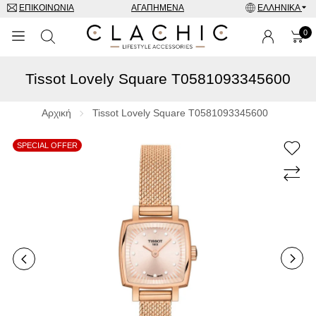
ΕΠΙΚΟΙΝΩΝΊΑ
ΑΓΑΠΗΜΈΝΑ
ΕΛΛΗΝΙΚΆ
0
Tissot Lovely Square T0581093345600
ΜΑΡΚΕΣ
ΡΟΛΌΓΙΑ
Αρχική
Tissot Lovely Square T0581093345600
ΚΟΣΜΉΜΑΤΑ
SPECIAL OFFER
ΓΥΑΛΙΆ ΗΛΊΟΥ
ΑΞΕΣΟΥΑΡ
SPECIAL OFFERS