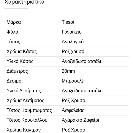
Χαρακτηριστικά
Μάρκα
Tissot
Φύλο
Γυναικείο
Τύπος
Αναλογικό
Χρώμα Κάσας
Ροζ χρυσό
Υλικό Κάσας
Ανοξείδωτο ατσάλι
Διάμετρος
20mm
Δέσιμο
Μπρασελέ
Υλικό Δεσίματος
Ανοξείδωτο ατσάλι
Χρώμα Δεσίματος
Ροζ Χρυσό
Τύπος Κουμπώματος
Ασφαλείας
Τύπος Κρυστάλλου
Αχάρακτο Ζαφείρι
Χρώμα Καντράν
Ροζ Χρυσό