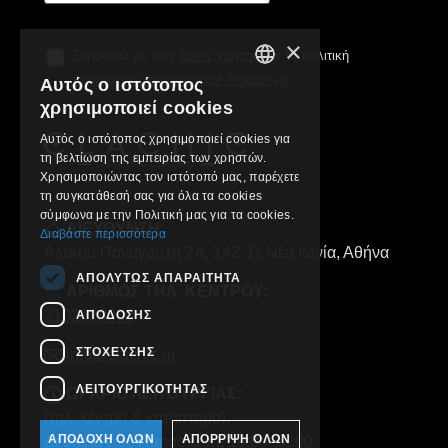
×
Συμφωνώ με τους
όρους χρήσης
και τη πολιτική
προστασίας προσωπικών δεδομένων
Αυτός ο ιστότοπος
GREEK
χρησιμοποιεί cookies
ENGLISH
Αυτός ο ιστότοπος χρησιμοποιεί cookies για
τη βελτίωση της εμπειρίας των χρηστών.
Χρησιμοποιώντας τον ιστότοπό μας, παρέχετε
τη συγκατάθεσή σας για όλα τα cookies
σύμφωνα με την Πολιτική μας για τα cookies.
ΔΙΕΥΘΥΝΣΗ:
Διαβάστε περισσότερα
Αλέκου Παναγούλη 2Α, 142 31 Νέα Ιωνία, Αθήνα
ΑΠΟΛΎΤΩΣ ΑΠΑΡΑΊΤΗΤΑ
ΑΡΙΘΜΟΣ ΤΗΛ. ΚΕΝΤΡΟΥ:
2102829000
ΑΠΌΔΟΣΗΣ
ΣΤΌΧΕΥΣΗΣ
info@clachic.gr
ΛΕΙΤΟΥΡΓΙΚΌΤΗΤΑΣ
ΩΡΑΡΙΟ ΛΕΙΤΟΥΡΓΙΑΣ:
(τηλ. κέντρο & κατάστημα):
ΑΠΟΔΟΧΉ ΌΛΩΝ
ΑΠΌΡΡΙΨΗ ΌΛΩΝ
Δευτέρα έως Παρασκευή, 10:00-18:00