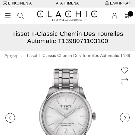
ΕΠΙΚΟΙΝΩΝΊΑ
ΑΓΑΠΗΜΈΝΑ
ΕΛΛΗΝΙΚΆ
0
Tissot T-Classic Chemin Des Tourelles
ΜΑΡΚΕΣ
Automatic T1398071103100
ΡΟΛΌΓΙΑ
Αρχική
Tissot T-Classic Chemin Des Tourelles Automatic T139
ΚΟΣΜΉΜΑΤΑ
ΓΥΑΛΙΆ ΗΛΊΟΥ
ΑΞΕΣΟΥΑΡ
SPECIAL OFFERS