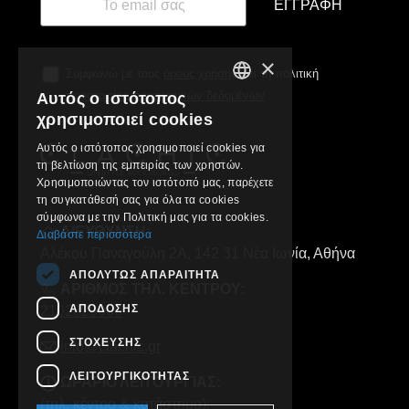
ΕΓΓΡΑΦΉ
×
Συμφωνώ με τους
όρους χρήσης
και τη πολιτική
προστασίας προσωπικών δεδομένων
Αυτός ο ιστότοπος
GREEK
χρησιμοποιεί cookies
ENGLISH
Αυτός ο ιστότοπος χρησιμοποιεί cookies για
τη βελτίωση της εμπειρίας των χρηστών.
Χρησιμοποιώντας τον ιστότοπό μας, παρέχετε
τη συγκατάθεσή σας για όλα τα cookies
σύμφωνα με την Πολιτική μας για τα cookies.
ΔΙΕΥΘΥΝΣΗ:
Διαβάστε περισσότερα
Αλέκου Παναγούλη 2Α, 142 31 Νέα Ιωνία, Αθήνα
ΑΠΟΛΎΤΩΣ ΑΠΑΡΑΊΤΗΤΑ
ΑΡΙΘΜΟΣ ΤΗΛ. ΚΕΝΤΡΟΥ:
ΑΠΌΔΟΣΗΣ
2102829000
ΣΤΌΧΕΥΣΗΣ
info@clachic.gr
ΛΕΙΤΟΥΡΓΙΚΌΤΗΤΑΣ
ΩΡΑΡΙΟ ΛΕΙΤΟΥΡΓΙΑΣ:
(τηλ. κέντρο & κατάστημα):