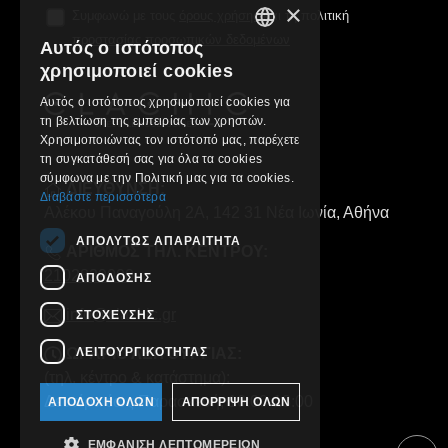
×
Συμφωνώ με τους
όρους χρήσης
και τη πολιτική
προστασίας προσωπικών δεδομένων
Αυτός ο ιστότοπος
GREEK
χρησιμοποιεί cookies
ENGLISH
Αυτός ο ιστότοπος χρησιμοποιεί cookies για
τη βελτίωση της εμπειρίας των χρηστών.
Χρησιμοποιώντας τον ιστότοπό μας, παρέχετε
τη συγκατάθεσή σας για όλα τα cookies
σύμφωνα με την Πολιτική μας για τα cookies.
ΔΙΕΥΘΥΝΣΗ:
Διαβάστε περισσότερα
Αλέκου Παναγούλη 2Α, 142 31 Νέα Ιωνία, Αθήνα
ΑΠΟΛΎΤΩΣ ΑΠΑΡΑΊΤΗΤΑ
ΑΡΙΘΜΟΣ ΤΗΛ. ΚΕΝΤΡΟΥ:
2102829000
ΑΠΌΔΟΣΗΣ
info@clachic.gr
ΣΤΌΧΕΥΣΗΣ
ΛΕΙΤΟΥΡΓΙΚΌΤΗΤΑΣ
ΩΡΑΡΙΟ ΛΕΙΤΟΥΡΓΙΑΣ:
(τηλ. κέντρο & κατάστημα):
Δευτέρα έως Παρασκευή, 10:00-18:00
ΑΠΟΔΟΧΉ ΌΛΩΝ
ΑΠΌΡΡΙΨΗ ΌΛΩΝ
ΕΜΦΆΝΙΣΗ ΛΕΠΤΟΜΕΡΕΙΏΝ