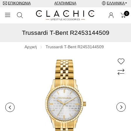
ΕΠΙΚΟΙΝΩΝΊΑ
ΑΓΑΠΗΜΈΝΑ
ΕΛΛΗΝΙΚΆ
0
Trussardi T-Bent R2453144509
ΜΑΡΚΕΣ
ΡΟΛΌΓΙΑ
Αρχική
Trussardi T-Bent R2453144509
ΚΟΣΜΉΜΑΤΑ
ΓΥΑΛΙΆ ΗΛΊΟΥ
ΑΞΕΣΟΥΑΡ
SPECIAL OFFERS