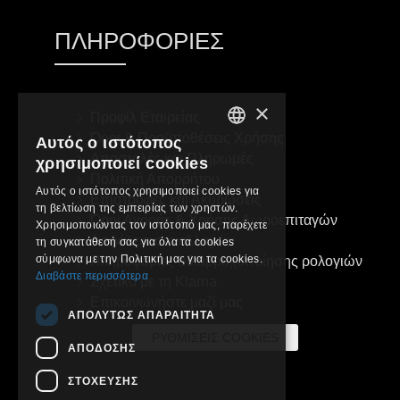
ΠΛΗΡΟΦΟΡΊΕΣ
×
Προφίλ Εταιρείας
Όροι & Προϋποθέσεις Χρήσης
Αυτός ο ιστότοπος
GREEK
Αποστολές και Πληρωμές
χρησιμοποιεί cookies
Πολιτική Απορρήτου
ENGLISH
Αυτός ο ιστότοπος χρησιμοποιεί cookies για
Επιστροφές και Ακυρώσεις
τη βελτίωση της εμπειρίας των χρηστών.
Όροι Αγοράς & Χρήσης Δωροεπιταγών
Χρησιμοποιώντας τον ιστότοπό μας, παρέχετε
Ασφάλεια συναλλαγών
τη συγκατάθεσή σας για όλα τα cookies
σύμφωνα με την Πολιτική μας για τα cookies.
Πληροφορίες αδιαβροχοποίησης ρολογιών
Διαβάστε περισσότερα
Σχετικά με τη Klarna
Επικοινωνήστε μαζί μας
ΑΠΟΛΎΤΩΣ ΑΠΑΡΑΊΤΗΤΑ
ΡΥΘΜΊΣΕΙΣ COOKIES
ΑΠΌΔΟΣΗΣ
ΣΤΌΧΕΥΣΗΣ