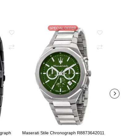
SPECIAL OFFER
ograph
Maserati Stile Chronograph R8873642011
Maserati