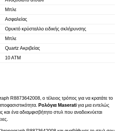
Μπλε
Ασφαλείας
Ορυκτό κρύσταλλο ειδικής σκλήρυνσης
Μπλε
Quartz Ακριβείας
10 ΑΤΜ
raph R8873642008, ο τέλειος τρόπος για να κρατάτε το
αποφασιστικότητα.
Ρολόγια Maserati
για μια εντελώς
ς και ένα αδιαμφισβήτητο στυλ που αναδεικνύεται
ιες.
 Chronograph R8873642008 και αναβάθμισε το στυλ σου