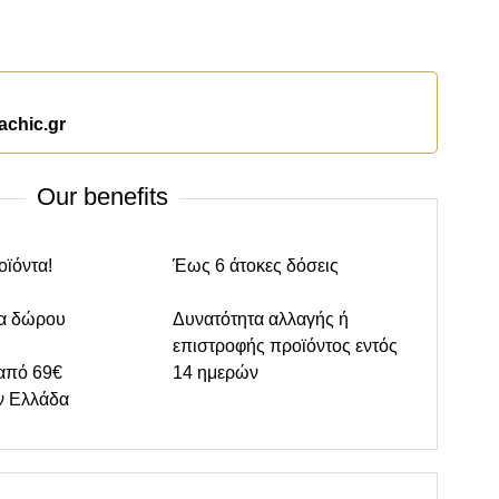
achic.gr
Our benefits
οϊόντα!
Έως 6 άτοκες δόσεις
α δώρου
Δυνατότητα αλλαγής ή
επιστροφής προϊόντος εντός
από 69€
14 ημερών
ν Ελλάδα