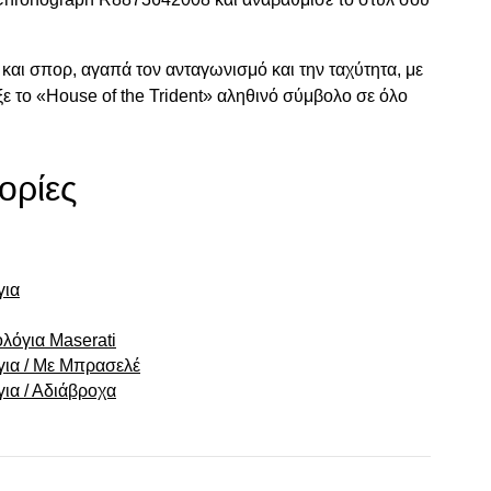
και σπορ, αγαπά τον ανταγωνισμό και την ταχύτητα, με
ε το «House of the Trident» αληθινό σύμβολο σε όλο
ορίες
για
λόγια Maserati
για / Με Μπρασελέ
για / Αδιάβροχα